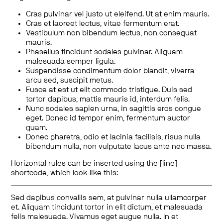
Cras pulvinar vel justo ut eleifend. Ut at enim mauris.
Cras et laoreet lectus, vitae fermentum erat.
Vestibulum non bibendum lectus, non consequat
mauris.
Phasellus tincidunt sodales pulvinar. Aliquam
malesuada semper ligula.
Suspendisse condimentum dolor blandit, viverra
arcu sed, suscipit metus.
Fusce at est ut elit commodo tristique. Duis sed
tortor dapibus, mattis mauris id, interdum felis.
Nunc sodales sapien urna, in sagittis eros congue
eget. Donec id tempor enim, fermentum auctor
quam.
Donec pharetra, odio et lacinia facilisis, risus nulla
bibendum nulla, non vulputate lacus ante nec massa.
Horizontal rules can be inserted using the [line]
shortcode, which look like this:
Sed dapibus convallis sem, at pulvinar nulla ullamcorper
et. Aliquam tincidunt tortor in elit dictum, et malesuada
felis malesuada. Vivamus eget augue nulla. In et