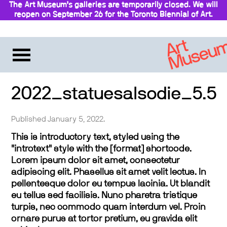
The Art Museum’s galleries are temporarily closed. We will
reopen on September 26 for the Toronto Biennial of Art.
Stay updated
2022_statuesalsodie_5.5
Published January 5, 2022.
This is introductory text, styled using the
"introtext" style with the [format] shortcode.
Lorem ipsum dolor sit amet, consectetur
adipiscing elit. Phasellus sit amet velit lectus. In
pellentesque dolor eu tempus lacinia. Ut blandit
eu tellus sed facilisis. Nunc pharetra tristique
turpis, nec commodo quam interdum vel. Proin
ornare purus at tortor pretium, eu gravida elit