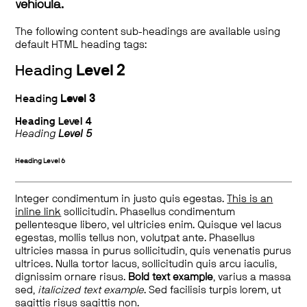
vehicula.
The following content sub-headings are available using
default HTML heading tags:
Heading
Level 2
Heading
Level 3
Heading
Level 4
Heading
Level 5
Heading
Level 6
Integer condimentum in justo quis egestas.
This is an
inline link
sollicitudin. Phasellus condimentum
pellentesque libero, vel ultricies enim. Quisque vel lacus
egestas, mollis tellus non, volutpat ante. Phasellus
ultricies massa in purus sollicitudin, quis venenatis purus
ultrices. Nulla tortor lacus, sollicitudin quis arcu iaculis,
dignissim ornare risus.
Bold text example
, varius a massa
sed,
italicized text example
. Sed facilisis turpis lorem, ut
sagittis risus sagittis non.