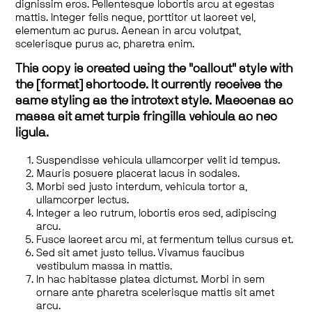
dignissim eros. Pellentesque lobortis arcu at egestas
mattis. Integer felis neque, porttitor ut laoreet vel,
elementum ac purus. Aenean in arcu volutpat,
scelerisque purus ac, pharetra enim.
This copy is created using the "callout" style with
the [format] shortcode. It currently receives the
same styling as the introtext style. Maecenas ac
massa sit amet turpis fringilla vehicula ac nec
ligula.
Suspendisse vehicula ullamcorper velit id tempus.
Mauris posuere placerat lacus in sodales.
Morbi sed justo interdum, vehicula tortor a,
ullamcorper lectus.
Integer a leo rutrum, lobortis eros sed, adipiscing
arcu.
Fusce laoreet arcu mi, at fermentum tellus cursus et.
Sed sit amet justo tellus. Vivamus faucibus
vestibulum massa in mattis.
In hac habitasse platea dictumst. Morbi in sem
ornare ante pharetra scelerisque mattis sit amet
arcu.