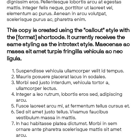
dignissim eros. Pellentesque lobortis arcu at egestas
mattis. Integer felis neque, porttitor ut laoreet vel,
elementum ac purus. Aenean in arcu volutpat,
scelerisque purus ac, pharetra enim.
This copy is created using the "callout" style with
the [format] shortcode. It currently receives the
same styling as the introtext style. Maecenas ac
massa sit amet turpis fringilla vehicula ac nec
ligula.
Suspendisse vehicula ullamcorper velit id tempus.
Mauris posuere placerat lacus in sodales.
Morbi sed justo interdum, vehicula tortor a,
ullamcorper lectus.
Integer a leo rutrum, lobortis eros sed, adipiscing
arcu.
Fusce laoreet arcu mi, at fermentum tellus cursus et.
Sed sit amet justo tellus. Vivamus faucibus
vestibulum massa in mattis.
In hac habitasse platea dictumst. Morbi in sem
ornare ante pharetra scelerisque mattis sit amet
arcu.