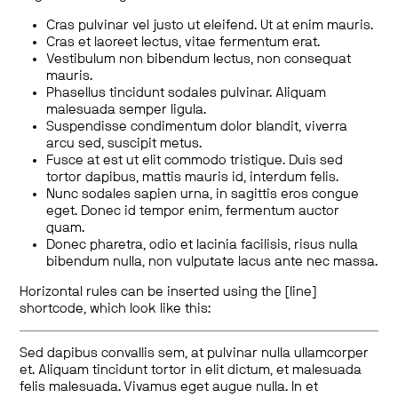
Cras pulvinar vel justo ut eleifend. Ut at enim mauris.
Cras et laoreet lectus, vitae fermentum erat.
Vestibulum non bibendum lectus, non consequat
mauris.
Phasellus tincidunt sodales pulvinar. Aliquam
malesuada semper ligula.
Suspendisse condimentum dolor blandit, viverra
arcu sed, suscipit metus.
Fusce at est ut elit commodo tristique. Duis sed
tortor dapibus, mattis mauris id, interdum felis.
Nunc sodales sapien urna, in sagittis eros congue
eget. Donec id tempor enim, fermentum auctor
quam.
Donec pharetra, odio et lacinia facilisis, risus nulla
bibendum nulla, non vulputate lacus ante nec massa.
Horizontal rules can be inserted using the [line]
shortcode, which look like this:
Sed dapibus convallis sem, at pulvinar nulla ullamcorper
et. Aliquam tincidunt tortor in elit dictum, et malesuada
felis malesuada. Vivamus eget augue nulla. In et