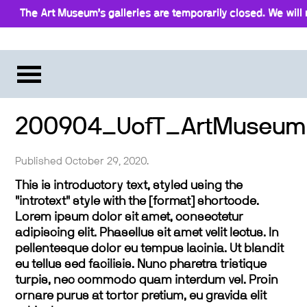
The Art Museum’s galleries are temporarily closed. We will 
200904_UofT_ArtMuseum_I
Published October 29, 2020.
This is introductory text, styled using the
"introtext" style with the [format] shortcode.
Lorem ipsum dolor sit amet, consectetur
adipiscing elit. Phasellus sit amet velit lectus. In
pellentesque dolor eu tempus lacinia. Ut blandit
eu tellus sed facilisis. Nunc pharetra tristique
turpis, nec commodo quam interdum vel. Proin
ornare purus at tortor pretium, eu gravida elit