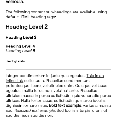
vehicula.
The following content sub-headings are available using
default HTML heading tags:
Heading
Level 2
Heading
Level 3
Heading
Level 4
Heading
Level 5
Heading
Level 6
Integer condimentum in justo quis egestas.
This is an
inline link
sollicitudin. Phasellus condimentum
pellentesque libero, vel ultricies enim. Quisque vel lacus
egestas, mollis tellus non, volutpat ante. Phasellus
ultricies massa in purus sollicitudin, quis venenatis purus
ultrices. Nulla tortor lacus, sollicitudin quis arcu iaculis,
dignissim ornare risus.
Bold text example
, varius a massa
sed,
italicized text example
. Sed facilisis turpis lorem, ut
sagittis risus sagittis non.