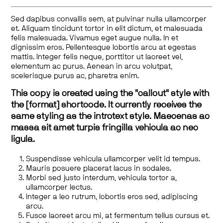
Sed dapibus convallis sem, at pulvinar nulla ullamcorper
et. Aliquam tincidunt tortor in elit dictum, et malesuada
felis malesuada. Vivamus eget augue nulla. In et
dignissim eros. Pellentesque lobortis arcu at egestas
mattis. Integer felis neque, porttitor ut laoreet vel,
elementum ac purus. Aenean in arcu volutpat,
scelerisque purus ac, pharetra enim.
This copy is created using the "callout" style with
the [format] shortcode. It currently receives the
same styling as the introtext style. Maecenas ac
massa sit amet turpis fringilla vehicula ac nec
ligula.
Suspendisse vehicula ullamcorper velit id tempus.
Mauris posuere placerat lacus in sodales.
Morbi sed justo interdum, vehicula tortor a,
ullamcorper lectus.
Integer a leo rutrum, lobortis eros sed, adipiscing
arcu.
Fusce laoreet arcu mi, at fermentum tellus cursus et.