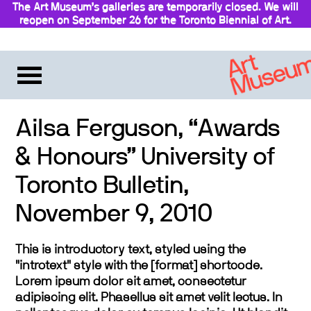
The Art Museum’s galleries are temporarily closed. We will
reopen on September 26 for the Toronto Biennial of Art.
Ailsa Ferguson, “Awards
& Honours” University of
Toronto Bulletin,
November 9, 2010
This is introductory text, styled using the
"introtext" style with the [format] shortcode.
Lorem ipsum dolor sit amet, consectetur
adipiscing elit. Phasellus sit amet velit lectus. In