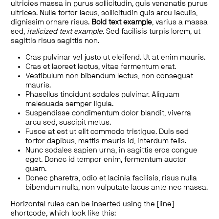
ultricies massa in purus sollicitudin, quis venenatis purus
ultrices. Nulla tortor lacus, sollicitudin quis arcu iaculis,
dignissim ornare risus.
Bold text example
, varius a massa
sed,
italicized text example
. Sed facilisis turpis lorem, ut
sagittis risus sagittis non.
Cras pulvinar vel justo ut eleifend. Ut at enim mauris.
Cras et laoreet lectus, vitae fermentum erat.
Vestibulum non bibendum lectus, non consequat
mauris.
Phasellus tincidunt sodales pulvinar. Aliquam
malesuada semper ligula.
Suspendisse condimentum dolor blandit, viverra
arcu sed, suscipit metus.
Fusce at est ut elit commodo tristique. Duis sed
tortor dapibus, mattis mauris id, interdum felis.
Nunc sodales sapien urna, in sagittis eros congue
eget. Donec id tempor enim, fermentum auctor
quam.
Donec pharetra, odio et lacinia facilisis, risus nulla
bibendum nulla, non vulputate lacus ante nec massa.
Horizontal rules can be inserted using the [line]
shortcode, which look like this: