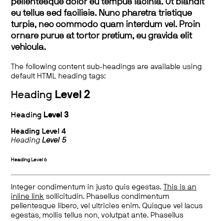
pellentesque dolor eu tempus lacinia. Ut blandit
eu tellus sed facilisis. Nunc pharetra tristique
turpis, nec commodo quam interdum vel. Proin
ornare purus at tortor pretium, eu gravida elit
vehicula.
The following content sub-headings are available using
default HTML heading tags:
Heading
Level 2
Heading
Level 3
Heading
Level 4
Heading
Level 5
Heading
Level 6
Integer condimentum in justo quis egestas.
This is an
inline link
sollicitudin. Phasellus condimentum
pellentesque libero, vel ultricies enim. Quisque vel lacus
egestas, mollis tellus non, volutpat ante. Phasellus