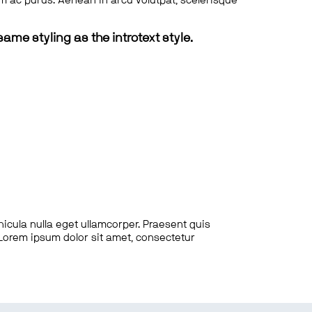
tum ac purus. Aenean in arcu volutpat, scelerisque
same styling as the introtext style.
hicula nulla eget ullamcorper. Praesent quis
. Lorem ipsum dolor sit amet, consectetur