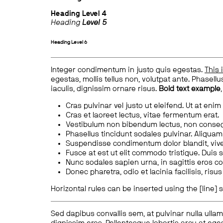
Heading
Level 4
Heading
Level 5
Heading
Level 6
Integer condimentum in justo quis egestas.
This 
egestas, mollis tellus non, volutpat ante. Phasellus
iaculis, dignissim ornare risus.
Bold text example
Cras pulvinar vel justo ut eleifend. Ut at enim
Cras et laoreet lectus, vitae fermentum erat.
Vestibulum non bibendum lectus, non conse
Phasellus tincidunt sodales pulvinar. Aliqua
Suspendisse condimentum dolor blandit, vive
Fusce at est ut elit commodo tristique. Duis s
Nunc sodales sapien urna, in sagittis eros 
Donec pharetra, odio et lacinia facilisis, ris
Horizontal rules can be inserted using the [line] s
Sed dapibus convallis sem, at pulvinar nulla ullam