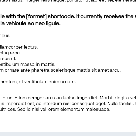
tas mattis. Integer felis neque, porttitor ut laoreet vel, elemen
le with the [format] shortcode. It currently receives the 
a vehicula ac nec ligula.
mpus.
ullamcorper lectus.
scing arcu.
rsus et.
estibulum massa in mattis.
em ornare ante pharetra scelerisque mattis sit amet arcu.
imentum, et vestibulum enim ornare.
ellus. Etiam semper arcu ac luctus imperdiet. Morbi fringilla ve
is imperdiet est, ac interdum nisl consequat eget. Nulla facilisi
 ultrices. Sed id nisl vel lorem elementum malesuada.