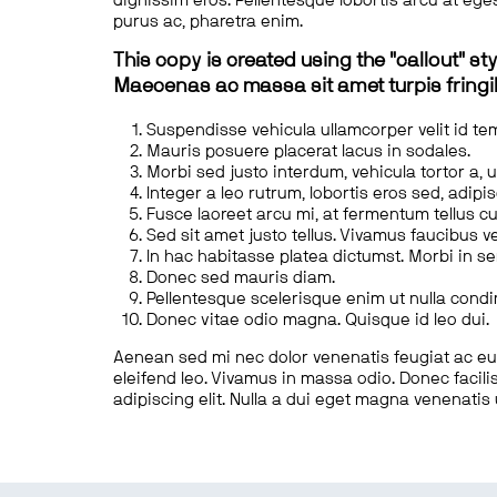
dignissim eros. Pellentesque lobortis arcu at eges
purus ac, pharetra enim.
This copy is created using the "callout" sty
Maecenas ac massa sit amet turpis fringill
Suspendisse vehicula ullamcorper velit id te
Mauris posuere placerat lacus in sodales.
Morbi sed justo interdum, vehicula tortor a, 
Integer a leo rutrum, lobortis eros sed, adipi
Fusce laoreet arcu mi, at fermentum tellus cu
Sed sit amet justo tellus. Vivamus faucibus v
In hac habitasse platea dictumst. Morbi in s
Donec sed mauris diam.
Pellentesque scelerisque enim ut nulla cond
Donec vitae odio magna. Quisque id leo dui.
Aenean sed mi nec dolor venenatis feugiat ac eu t
eleifend leo. Vivamus in massa odio. Donec facilis
adipiscing elit. Nulla a dui eget magna venenatis