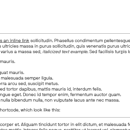
is an inline link
sollicitudin. Phasellus condimentum pellentesque l
 ultricies massa in purus sollicitudin, quis venenatis purus ultrice
, varius a massa sed,
italicized text example
. Sed facilisis turpis 
 mauris.
quat mauris.
m malesuada semper ligula.
rra arcu sed, suscipit metus.
ed tortor dapibus, mattis mauris id, interdum felis.
congue eget. Donec id tempor enim, fermentum auctor quam.
us nulla bibendum nulla, non vulputate lacus ante nec massa.
hortcode, which look like this:
corper et. Aliquam tincidunt tortor in elit dictum, et malesuada 