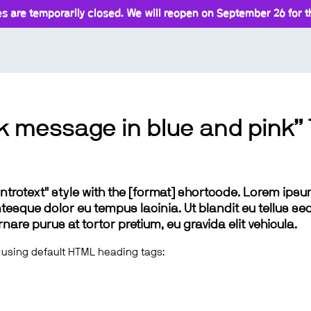
s are temporarily closed. We will reopen on September 26 for th
k message in blue and pink” 
 "introtext" style with the [format] shortcode. Lorem ip
lentesque dolor eu tempus lacinia. Ut blandit eu tellus sed
e purus at tortor pretium, eu gravida elit vehicula.
 using default HTML heading tags: