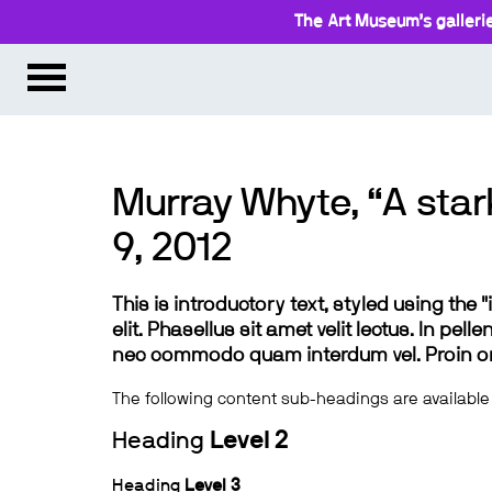
The Art Museum’s gallerie
Murray Whyte, “A star
9, 2012
This is introductory text, styled using the
elit. Phasellus sit amet velit lectus. In pel
nec commodo quam interdum vel. Proin ornar
The following content sub-headings are available
Heading
Level 2
Heading
Level 3