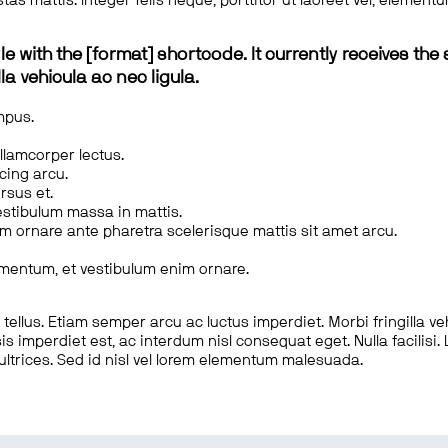
tas mattis. Integer felis neque, porttitor ut laoreet vel, elemen
le with the [format] shortcode. It currently receives the 
a vehicula ac nec ligula.
mpus.
ullamcorper lectus.
scing arcu.
rsus et.
estibulum massa in mattis.
em ornare ante pharetra scelerisque mattis sit amet arcu.
imentum, et vestibulum enim ornare.
ellus. Etiam semper arcu ac luctus imperdiet. Morbi fringilla ve
is imperdiet est, ac interdum nisl consequat eget. Nulla facilisi
 ultrices. Sed id nisl vel lorem elementum malesuada.