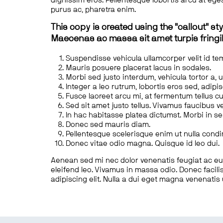
dignissim eros. Pellentesque lobortis arcu at eges
purus ac, pharetra enim.
This copy is created using the "callout" sty
Maecenas ac massa sit amet turpis fringill
Suspendisse vehicula ullamcorper velit id te
Mauris posuere placerat lacus in sodales.
Morbi sed justo interdum, vehicula tortor a, 
Integer a leo rutrum, lobortis eros sed, adipi
Fusce laoreet arcu mi, at fermentum tellus cu
Sed sit amet justo tellus. Vivamus faucibus v
In hac habitasse platea dictumst. Morbi in s
Donec sed mauris diam.
Pellentesque scelerisque enim ut nulla cond
Donec vitae odio magna. Quisque id leo dui.
Aenean sed mi nec dolor venenatis feugiat ac eu t
eleifend leo. Vivamus in massa odio. Donec facilis
adipiscing elit. Nulla a dui eget magna venenatis