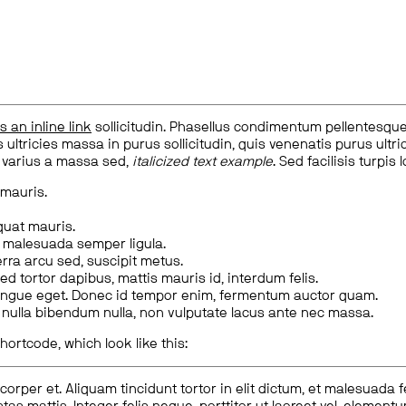
is an inline link
sollicitudin. Phasellus condimentum pellentesque l
 ultricies massa in purus sollicitudin, quis venenatis purus ultrice
, varius a massa sed,
italicized text example
. Sed facilisis turpis 
 mauris.
quat mauris.
m malesuada semper ligula.
rra arcu sed, suscipit metus.
ed tortor dapibus, mattis mauris id, interdum felis.
congue eget. Donec id tempor enim, fermentum auctor quam.
us nulla bibendum nulla, non vulputate lacus ante nec massa.
hortcode, which look like this:
corper et. Aliquam tincidunt tortor in elit dictum, et malesuada 