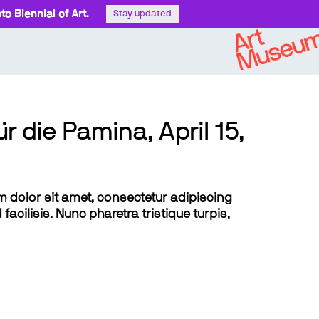
o Biennial of Art.
Stay updated
r die Pamina, April 15,
sum dolor sit amet, consectetur adipiscing
 facilisis. Nunc pharetra tristique turpis,