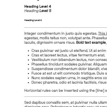
Heading
Level 4
Heading
Level 5
Heading
Level 6
Integer condimentum in justo quis egestas.
This 
egestas, mollis tellus non, volutpat ante. Phasellus
iaculis, dignissim ornare risus.
Bold text example
Cras pulvinar vel justo ut eleifend. Ut at enim
Cras et laoreet lectus, vitae fermentum erat.
Vestibulum non bibendum lectus, non conse
Phasellus tincidunt sodales pulvinar. Aliqua
Suspendisse condimentum dolor blandit, vive
Fusce at est ut elit commodo tristique. Duis s
Nunc sodales sapien urna, in sagittis eros 
Donec pharetra, odio et lacinia facilisis, ris
Horizontal rules can be inserted using the [line] s
Sed dapibus convallis sem, at pulvinar nulla ullam