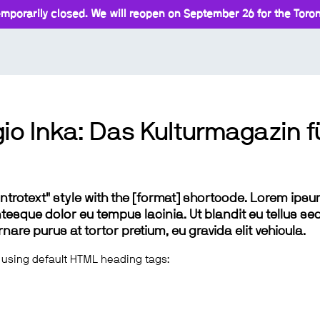
mporarily closed. We will reopen on September 26 for the Toront
gio Inka: Das Kulturmagazin fü
 "introtext" style with the [format] shortcode. Lorem ip
lentesque dolor eu tempus lacinia. Ut blandit eu tellus sed
e purus at tortor pretium, eu gravida elit vehicula.
 using default HTML heading tags: