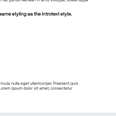
tum ac purus. Aenean in arcu volutpat, scelerisque
same styling as the introtext style.
hicula nulla eget ullamcorper. Praesent quis
. Lorem ipsum dolor sit amet, consectetur