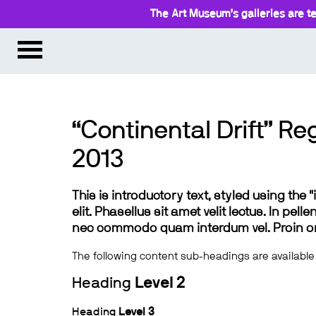
The Art Museum’s galleries are te
“Continental Drift” Re
2013
This is introductory text, styled using the
elit. Phasellus sit amet velit lectus. In pel
nec commodo quam interdum vel. Proin ornar
The following content sub-headings are available
Heading
Level 2
Heading
Level 3