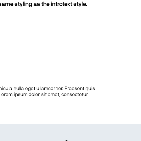
same styling as the introtext style.
hicula nulla eget ullamcorper. Praesent quis
. Lorem ipsum dolor sit amet, consectetur