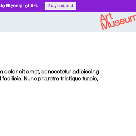
o Biennial of Art.
Stay updated
sum dolor sit amet, consectetur adipiscing
 facilisis. Nunc pharetra tristique turpis,