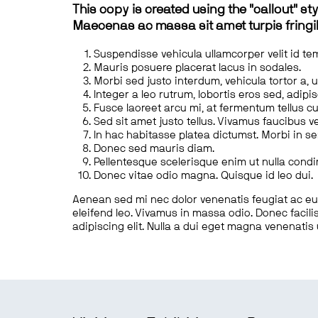
This copy is created using the "callout" sty
Maecenas ac massa sit amet turpis fringill
Suspendisse vehicula ullamcorper velit id te
Mauris posuere placerat lacus in sodales.
Morbi sed justo interdum, vehicula tortor a, 
Integer a leo rutrum, lobortis eros sed, adipi
Fusce laoreet arcu mi, at fermentum tellus cu
Sed sit amet justo tellus. Vivamus faucibus v
In hac habitasse platea dictumst. Morbi in s
Donec sed mauris diam.
Pellentesque scelerisque enim ut nulla cond
Donec vitae odio magna. Quisque id leo dui.
Aenean sed mi nec dolor venenatis feugiat ac eu t
eleifend leo. Vivamus in massa odio. Donec facilis
adipiscing elit. Nulla a dui eget magna venenatis