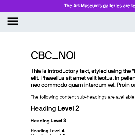
The Art Museum’s galleries are te
CBC_NOI
This is introductory text, styled using the
elit. Phasellus sit amet velit lectus. In pel
nec commodo quam interdum vel. Proin ornar
The following content sub-headings are available
Heading
Level 2
Heading
Level 3
Heading
Level 4