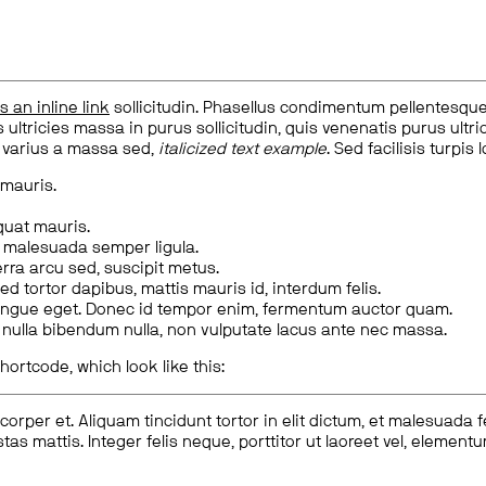
is an inline link
sollicitudin. Phasellus condimentum pellentesque l
 ultricies massa in purus sollicitudin, quis venenatis purus ultrice
, varius a massa sed,
italicized text example
. Sed facilisis turpis 
 mauris.
quat mauris.
m malesuada semper ligula.
rra arcu sed, suscipit metus.
ed tortor dapibus, mattis mauris id, interdum felis.
congue eget. Donec id tempor enim, fermentum auctor quam.
us nulla bibendum nulla, non vulputate lacus ante nec massa.
hortcode, which look like this:
corper et. Aliquam tincidunt tortor in elit dictum, et malesuada 
tas mattis. Integer felis neque, porttitor ut laoreet vel, elemen