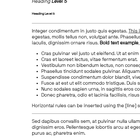
Heading
Level 5
Heading
Level 6
Integer condimentum in justo quis egestas.
This 
egestas, mollis tellus non, volutpat ante. Phasellus
iaculis, dignissim ornare risus.
Bold text example
Cras pulvinar vel justo ut eleifend. Ut at enim
Cras et laoreet lectus, vitae fermentum erat.
Vestibulum non bibendum lectus, non conse
Phasellus tincidunt sodales pulvinar. Aliqua
Suspendisse condimentum dolor blandit, vive
Fusce at est ut elit commodo tristique. Duis s
Nunc sodales sapien urna, in sagittis eros 
Donec pharetra, odio et lacinia facilisis, ris
Horizontal rules can be inserted using the [line] s
Sed dapibus convallis sem, at pulvinar nulla ullam
dignissim eros. Pellentesque lobortis arcu at eges
purus ac, pharetra enim.