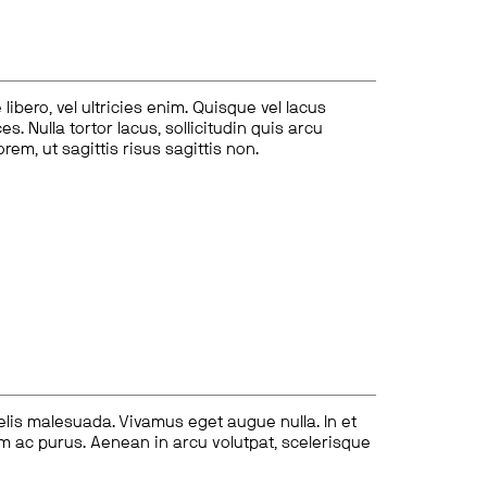
ibero, vel ultricies enim. Quisque vel lacus
s. Nulla tortor lacus, sollicitudin quis arcu
lorem, ut sagittis risus sagittis non.
felis malesuada. Vivamus eget augue nulla. In et
tum ac purus. Aenean in arcu volutpat, scelerisque