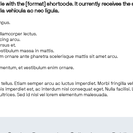
le with the [format] shortcode. It currently receives the 
a vehicula ac nec ligula.
mpus.
ullamcorper lectus.
scing arcu.
rsus et.
estibulum massa in mattis.
em ornare ante pharetra scelerisque mattis sit amet arcu.
imentum, et vestibulum enim ornare.
ellus. Etiam semper arcu ac luctus imperdiet. Morbi fringilla ve
is imperdiet est, ac interdum nisl consequat eget. Nulla facilisi
 ultrices. Sed id nisl vel lorem elementum malesuada.