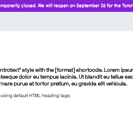
mporarily closed. We will reopen on September 26 for the Toront
 "introtext" style with the [format] shortcode. Lorem ip
lentesque dolor eu tempus lacinia. Ut blandit eu tellus sed
e purus at tortor pretium, eu gravida elit vehicula.
 using default HTML heading tags: