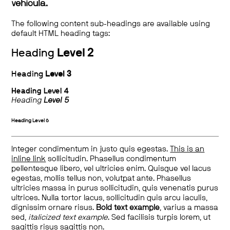
vehicula.
The following content sub-headings are available using
default HTML heading tags:
Heading
Level 2
Heading
Level 3
Heading
Level 4
Heading
Level 5
Heading
Level 6
Integer condimentum in justo quis egestas.
This is an
inline link
sollicitudin. Phasellus condimentum
pellentesque libero, vel ultricies enim. Quisque vel lacus
egestas, mollis tellus non, volutpat ante. Phasellus
ultricies massa in purus sollicitudin, quis venenatis purus
ultrices. Nulla tortor lacus, sollicitudin quis arcu iaculis,
dignissim ornare risus.
Bold text example
, varius a massa
sed,
italicized text example
. Sed facilisis turpis lorem, ut
sagittis risus sagittis non.