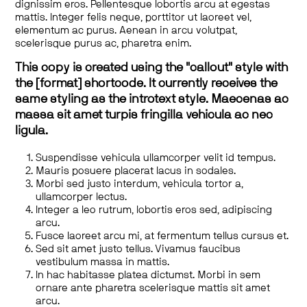
dignissim eros. Pellentesque lobortis arcu at egestas
mattis. Integer felis neque, porttitor ut laoreet vel,
elementum ac purus. Aenean in arcu volutpat,
scelerisque purus ac, pharetra enim.
This copy is created using the "callout" style with
the [format] shortcode. It currently receives the
same styling as the introtext style. Maecenas ac
massa sit amet turpis fringilla vehicula ac nec
ligula.
Suspendisse vehicula ullamcorper velit id tempus.
Mauris posuere placerat lacus in sodales.
Morbi sed justo interdum, vehicula tortor a,
ullamcorper lectus.
Integer a leo rutrum, lobortis eros sed, adipiscing
arcu.
Fusce laoreet arcu mi, at fermentum tellus cursus et.
Sed sit amet justo tellus. Vivamus faucibus
vestibulum massa in mattis.
In hac habitasse platea dictumst. Morbi in sem
ornare ante pharetra scelerisque mattis sit amet
arcu.