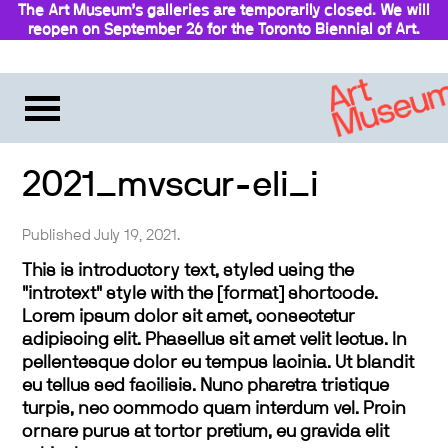
The Art Museum’s galleries are temporarily closed. We will
reopen on September 26 for the Toronto Biennial of Art.
2021_mvscur-eli_i
Published July 19, 2021.
This is introductory text, styled using the
"introtext" style with the [format] shortcode.
Lorem ipsum dolor sit amet, consectetur
adipiscing elit. Phasellus sit amet velit lectus. In
pellentesque dolor eu tempus lacinia. Ut blandit
eu tellus sed facilisis. Nunc pharetra tristique
turpis, nec commodo quam interdum vel. Proin
ornare purus at tortor pretium, eu gravida elit