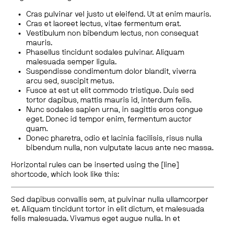
Cras pulvinar vel justo ut eleifend. Ut at enim mauris.
Cras et laoreet lectus, vitae fermentum erat.
Vestibulum non bibendum lectus, non consequat
mauris.
Phasellus tincidunt sodales pulvinar. Aliquam
malesuada semper ligula.
Suspendisse condimentum dolor blandit, viverra
arcu sed, suscipit metus.
Fusce at est ut elit commodo tristique. Duis sed
tortor dapibus, mattis mauris id, interdum felis.
Nunc sodales sapien urna, in sagittis eros congue
eget. Donec id tempor enim, fermentum auctor
quam.
Donec pharetra, odio et lacinia facilisis, risus nulla
bibendum nulla, non vulputate lacus ante nec massa.
Horizontal rules can be inserted using the [line]
shortcode, which look like this:
Sed dapibus convallis sem, at pulvinar nulla ullamcorper
et. Aliquam tincidunt tortor in elit dictum, et malesuada
felis malesuada. Vivamus eget augue nulla. In et