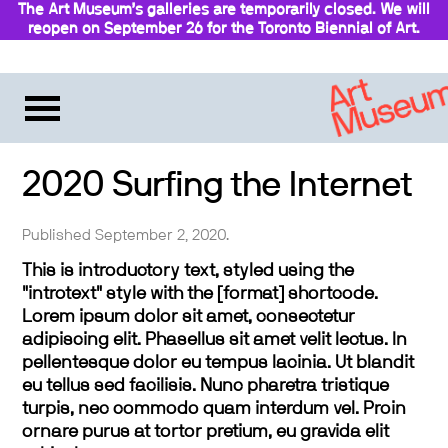
The Art Museum’s galleries are temporarily closed. We will
reopen on September 26 for the Toronto Biennial of Art.
Stay updated
2020 Surfing the Internet
Published September 2, 2020.
This is introductory text, styled using the
"introtext" style with the [format] shortcode.
Lorem ipsum dolor sit amet, consectetur
adipiscing elit. Phasellus sit amet velit lectus. In
pellentesque dolor eu tempus lacinia. Ut blandit
eu tellus sed facilisis. Nunc pharetra tristique
turpis, nec commodo quam interdum vel. Proin
ornare purus at tortor pretium, eu gravida elit