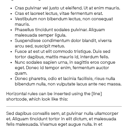
Cras pulvinar vel justo ut eleifend. Ut at enim mauris.
Cras et laoreet lectus, vitae fermentum erat.
Vestibulum non bibendum lectus, non consequat
mauris.
Phasellus tincidunt sodales pulvinar. Aliquam
malesuada semper ligula.
Suspendisse condimentum dolor blandit, viverra
arcu sed, suscipit metus.
Fusce at est ut elit commodo tristique. Duis sed
tortor dapibus, mattis mauris id, interdum felis.
Nunc sodales sapien urna, in sagittis eros congue
eget. Donec id tempor enim, fermentum auctor
quam.
Donec pharetra, odio et lacinia facilisis, risus nulla
bibendum nulla, non vulputate lacus ante nec massa.
Horizontal rules can be inserted using the [line]
shortcode, which look like this:
Sed dapibus convallis sem, at pulvinar nulla ullamcorper
et. Aliquam tincidunt tortor in elit dictum, et malesuada
felis malesuada. Vivamus eget augue nulla. In et