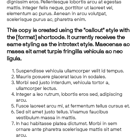
dignissim eros. Pellentesque lobortis arcu at egestas
mattis. Integer felis neque, porttitor ut laoreet vel,
elementum ac purus. Aenean in arcu volutpat,
scelerisque purus ac, pharetra enim.
This copy is created using the "callout" style with
the [format] shortcode. It currently receives the
same styling as the introtext style. Maecenas ac
massa sit amet turpis fringilla vehicula ac nec
ligula.
Suspendisse vehicula ullamcorper velit id tempus.
Mauris posuere placerat lacus in sodales.
Morbi sed justo interdum, vehicula tortor a,
ullamcorper lectus.
Integer a leo rutrum, lobortis eros sed, adipiscing
arcu.
Fusce laoreet arcu mi, at fermentum tellus cursus et.
Sed sit amet justo tellus. Vivamus faucibus
vestibulum massa in mattis.
In hac habitasse platea dictumst. Morbi in sem
ornare ante pharetra scelerisque mattis sit amet
arcu.