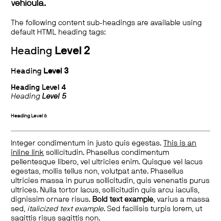
vehicula.
The following content sub-headings are available using
default HTML heading tags:
Heading
Level 2
Heading
Level 3
Heading
Level 4
Heading
Level 5
Heading
Level 6
Integer condimentum in justo quis egestas.
This is an
inline link
sollicitudin. Phasellus condimentum
pellentesque libero, vel ultricies enim. Quisque vel lacus
egestas, mollis tellus non, volutpat ante. Phasellus
ultricies massa in purus sollicitudin, quis venenatis purus
ultrices. Nulla tortor lacus, sollicitudin quis arcu iaculis,
dignissim ornare risus.
Bold text example
, varius a massa
sed,
italicized text example
. Sed facilisis turpis lorem, ut
sagittis risus sagittis non.