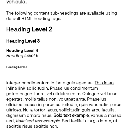
vehicula.
The following content sub-headings are available using
default HTML heading tags:
Heading
Level 2
Heading
Level 3
Heading
Level 4
Heading
Level 5
Heading
Level 6
Integer condimentum in justo quis egestas.
This is an
inline link
sollicitudin. Phasellus condimentum
pellentesque libero, vel ultricies enim. Quisque vel lacus
egestas, mollis tellus non, volutpat ante. Phasellus
ultricies massa in purus sollicitudin, quis venenatis purus
ultrices. Nulla tortor lacus, sollicitudin quis arcu iaculis,
dignissim ornare risus.
Bold text example
, varius a massa
sed,
italicized text example
. Sed facilisis turpis lorem, ut
sagittis risus sagittis non.