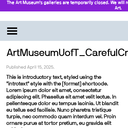
The Art Museum’s galleries are temporarily closed. We will 
Art.
Stay updat
ArtMuseumUofT_CarefulC
Published April 15, 2025.
This is introductory text, styled using the
"introtext" style with the [format] shortcode.
Lorem ipsum dolor sit amet, consectetur
adipiscing elit. Phasellus sit amet velit lectus. In
pellentesque dolor eu tempus lacinia. Ut blandit
eu tellus sed facilisis. Nunc pharetra tristique
turpis, nec commodo quam interdum vel. Proin
ornare purus at tortor pretium, eu gravida elit