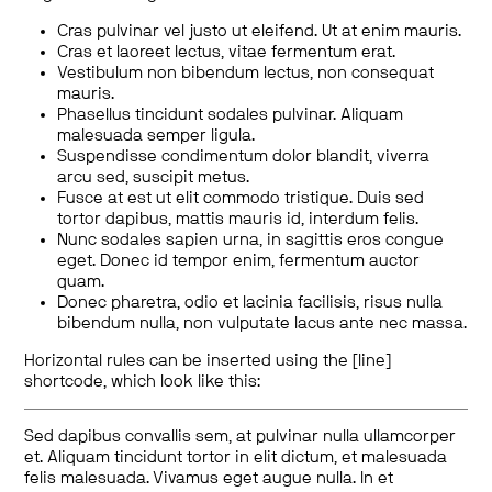
Cras pulvinar vel justo ut eleifend. Ut at enim mauris.
Cras et laoreet lectus, vitae fermentum erat.
Vestibulum non bibendum lectus, non consequat
mauris.
Phasellus tincidunt sodales pulvinar. Aliquam
malesuada semper ligula.
Suspendisse condimentum dolor blandit, viverra
arcu sed, suscipit metus.
Fusce at est ut elit commodo tristique. Duis sed
tortor dapibus, mattis mauris id, interdum felis.
Nunc sodales sapien urna, in sagittis eros congue
eget. Donec id tempor enim, fermentum auctor
quam.
Donec pharetra, odio et lacinia facilisis, risus nulla
bibendum nulla, non vulputate lacus ante nec massa.
Horizontal rules can be inserted using the [line]
shortcode, which look like this:
Sed dapibus convallis sem, at pulvinar nulla ullamcorper
et. Aliquam tincidunt tortor in elit dictum, et malesuada
felis malesuada. Vivamus eget augue nulla. In et