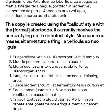
dignissim eros. Pellentesque lobortis arcu at egestas
mattis. Integer felis neque, porttitor ut laoreet vel,
elementum ac purus. Aenean in arcu volutpat,
scelerisque purus ac, pharetra enim.
This copy is created using the "callout" style with
the [format] shortcode. It currently receives the
same styling as the introtext style. Maecenas ac
massa sit amet turpis fringilla vehicula ac nec
ligula.
Suspendisse vehicula ullamcorper velit id tempus.
Mauris posuere placerat lacus in sodales.
Morbi sed justo interdum, vehicula tortor a,
ullamcorper lectus.
Integer a leo rutrum, lobortis eros sed, adipiscing
arcu.
Fusce laoreet arcu mi, at fermentum tellus cursus et.
Sed sit amet justo tellus. Vivamus faucibus
vestibulum massa in mattis.
In hac habitasse platea dictumst. Morbi in sem
ornare ante pharetra scelerisque mattis sit amet
arcu.