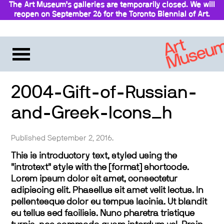
The Art Museum’s galleries are temporarily closed. We will
reopen on September 26 for the Toronto Biennial of Art.
Stay updated
2004-Gift-of-Russian-
and-Greek-Icons_h
Published September 2, 2016.
This is introductory text, styled using the
"introtext" style with the [format] shortcode.
Lorem ipsum dolor sit amet, consectetur
adipiscing elit. Phasellus sit amet velit lectus. In
pellentesque dolor eu tempus lacinia. Ut blandit
eu tellus sed facilisis. Nunc pharetra tristique