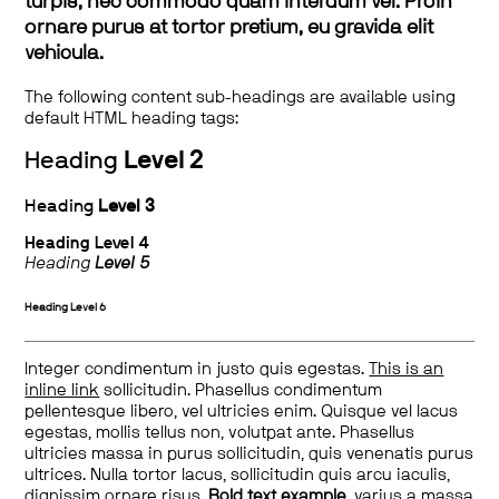
turpis, nec commodo quam interdum vel. Proin
ornare purus at tortor pretium, eu gravida elit
vehicula.
The following content sub-headings are available using
default HTML heading tags:
Heading
Level 2
Heading
Level 3
Heading
Level 4
Heading
Level 5
Heading
Level 6
Integer condimentum in justo quis egestas.
This is an
inline link
sollicitudin. Phasellus condimentum
pellentesque libero, vel ultricies enim. Quisque vel lacus
egestas, mollis tellus non, volutpat ante. Phasellus
ultricies massa in purus sollicitudin, quis venenatis purus
ultrices. Nulla tortor lacus, sollicitudin quis arcu iaculis,
dignissim ornare risus.
Bold text example
, varius a massa