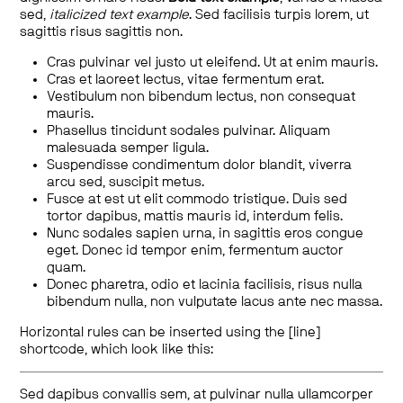
sed,
italicized text example
. Sed facilisis turpis lorem, ut
sagittis risus sagittis non.
Cras pulvinar vel justo ut eleifend. Ut at enim mauris.
Cras et laoreet lectus, vitae fermentum erat.
Vestibulum non bibendum lectus, non consequat
mauris.
Phasellus tincidunt sodales pulvinar. Aliquam
malesuada semper ligula.
Suspendisse condimentum dolor blandit, viverra
arcu sed, suscipit metus.
Fusce at est ut elit commodo tristique. Duis sed
tortor dapibus, mattis mauris id, interdum felis.
Nunc sodales sapien urna, in sagittis eros congue
eget. Donec id tempor enim, fermentum auctor
quam.
Donec pharetra, odio et lacinia facilisis, risus nulla
bibendum nulla, non vulputate lacus ante nec massa.
Horizontal rules can be inserted using the [line]
shortcode, which look like this:
Sed dapibus convallis sem, at pulvinar nulla ullamcorper