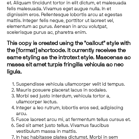
et. Aliquam tincidunt tortor in elit dictum, et malesuada
felis malesuada. Vivamus eget augue nulla. In et
dignissim eros. Pellentesque lobortis arcu at egestas
mattis. Integer felis neque, porttitor ut laoreet vel,
elementum ac purus. Aenean in arcu volutpat,
scelerisque purus ac, pharetra enim.
This copy is created using the "callout" style with
the [format] shortcode. It currently receives the
same styling as the introtext style. Maecenas ac
massa sit amet turpis fringilla vehicula ac nec
ligula.
Suspendisse vehicula ullamcorper velit id tempus.
Mauris posuere placerat lacus in sodales.
Morbi sed justo interdum, vehicula tortor a,
ullamcorper lectus.
Integer a leo rutrum, lobortis eros sed, adipiscing
arcu.
Fusce laoreet arcu mi, at fermentum tellus cursus et.
Sed sit amet justo tellus. Vivamus faucibus
vestibulum massa in mattis.
In hac habitasse platea dictumst. Morbi in sem