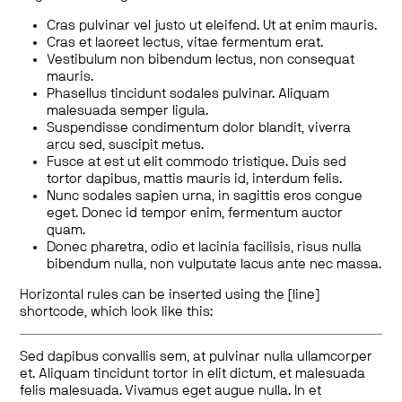
Cras pulvinar vel justo ut eleifend. Ut at enim mauris.
Cras et laoreet lectus, vitae fermentum erat.
Vestibulum non bibendum lectus, non consequat
mauris.
Phasellus tincidunt sodales pulvinar. Aliquam
malesuada semper ligula.
Suspendisse condimentum dolor blandit, viverra
arcu sed, suscipit metus.
Fusce at est ut elit commodo tristique. Duis sed
tortor dapibus, mattis mauris id, interdum felis.
Nunc sodales sapien urna, in sagittis eros congue
eget. Donec id tempor enim, fermentum auctor
quam.
Donec pharetra, odio et lacinia facilisis, risus nulla
bibendum nulla, non vulputate lacus ante nec massa.
Horizontal rules can be inserted using the [line]
shortcode, which look like this:
Sed dapibus convallis sem, at pulvinar nulla ullamcorper
et. Aliquam tincidunt tortor in elit dictum, et malesuada
felis malesuada. Vivamus eget augue nulla. In et