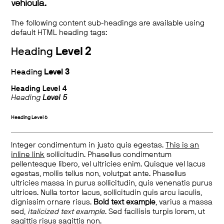
vehicula.
The following content sub-headings are available using
default HTML heading tags:
Heading
Level 2
Heading
Level 3
Heading
Level 4
Heading
Level 5
Heading
Level 6
Integer condimentum in justo quis egestas.
This is an
inline link
sollicitudin. Phasellus condimentum
pellentesque libero, vel ultricies enim. Quisque vel lacus
egestas, mollis tellus non, volutpat ante. Phasellus
ultricies massa in purus sollicitudin, quis venenatis purus
ultrices. Nulla tortor lacus, sollicitudin quis arcu iaculis,
dignissim ornare risus.
Bold text example
, varius a massa
sed,
italicized text example
. Sed facilisis turpis lorem, ut
sagittis risus sagittis non.