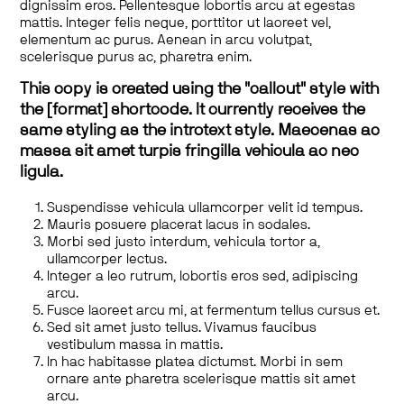
dignissim eros. Pellentesque lobortis arcu at egestas
mattis. Integer felis neque, porttitor ut laoreet vel,
elementum ac purus. Aenean in arcu volutpat,
scelerisque purus ac, pharetra enim.
This copy is created using the "callout" style with
the [format] shortcode. It currently receives the
same styling as the introtext style. Maecenas ac
massa sit amet turpis fringilla vehicula ac nec
ligula.
Suspendisse vehicula ullamcorper velit id tempus.
Mauris posuere placerat lacus in sodales.
Morbi sed justo interdum, vehicula tortor a,
ullamcorper lectus.
Integer a leo rutrum, lobortis eros sed, adipiscing
arcu.
Fusce laoreet arcu mi, at fermentum tellus cursus et.
Sed sit amet justo tellus. Vivamus faucibus
vestibulum massa in mattis.
In hac habitasse platea dictumst. Morbi in sem
ornare ante pharetra scelerisque mattis sit amet
arcu.