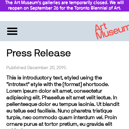
The Art Museum’s galleries are temporarily closed. We will
reopen on September 26 for the Toronto Biennial of Art.
Stay updated
Press Release
Published December 20, 2019.
This is introductory text, styled using the
"introtext" style with the [format] shortcode.
Lorem ipsum dolor sit amet, consectetur
adipiscing elit. Phasellus sit amet velit lectus. In
pellentesque dolor eu tempus lacinia. Ut blandit
eu tellus sed facilisis. Nunc pharetra tristique
turpis, nec commodo quam interdum vel. Proin
ornare purus at tortor pretium, eu gravida elit