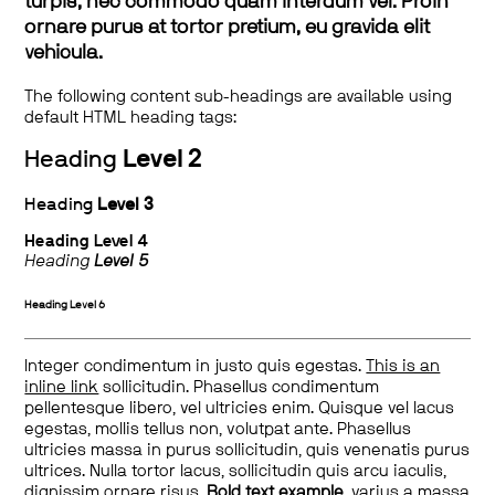
turpis, nec commodo quam interdum vel. Proin
ornare purus at tortor pretium, eu gravida elit
vehicula.
The following content sub-headings are available using
default HTML heading tags:
Heading
Level 2
Heading
Level 3
Heading
Level 4
Heading
Level 5
Heading
Level 6
Integer condimentum in justo quis egestas.
This is an
inline link
sollicitudin. Phasellus condimentum
pellentesque libero, vel ultricies enim. Quisque vel lacus
egestas, mollis tellus non, volutpat ante. Phasellus
ultricies massa in purus sollicitudin, quis venenatis purus
ultrices. Nulla tortor lacus, sollicitudin quis arcu iaculis,
dignissim ornare risus.
Bold text example
, varius a massa