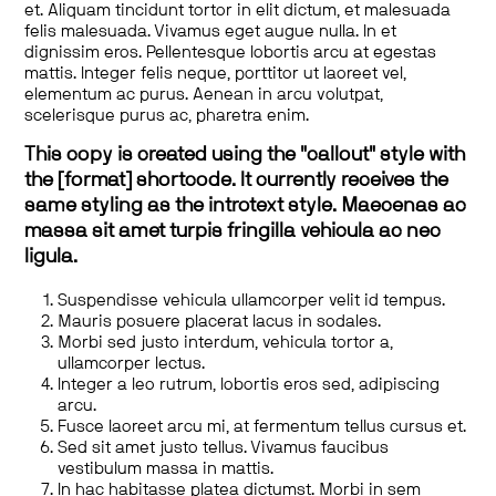
et. Aliquam tincidunt tortor in elit dictum, et malesuada
felis malesuada. Vivamus eget augue nulla. In et
dignissim eros. Pellentesque lobortis arcu at egestas
mattis. Integer felis neque, porttitor ut laoreet vel,
elementum ac purus. Aenean in arcu volutpat,
scelerisque purus ac, pharetra enim.
This copy is created using the "callout" style with
the [format] shortcode. It currently receives the
same styling as the introtext style. Maecenas ac
massa sit amet turpis fringilla vehicula ac nec
ligula.
Suspendisse vehicula ullamcorper velit id tempus.
Mauris posuere placerat lacus in sodales.
Morbi sed justo interdum, vehicula tortor a,
ullamcorper lectus.
Integer a leo rutrum, lobortis eros sed, adipiscing
arcu.
Fusce laoreet arcu mi, at fermentum tellus cursus et.
Sed sit amet justo tellus. Vivamus faucibus
vestibulum massa in mattis.
In hac habitasse platea dictumst. Morbi in sem