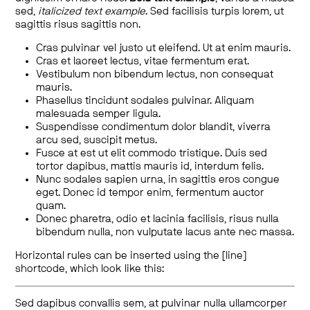
sed,
italicized text example
. Sed facilisis turpis lorem, ut
sagittis risus sagittis non.
Cras pulvinar vel justo ut eleifend. Ut at enim mauris.
Cras et laoreet lectus, vitae fermentum erat.
Vestibulum non bibendum lectus, non consequat
mauris.
Phasellus tincidunt sodales pulvinar. Aliquam
malesuada semper ligula.
Suspendisse condimentum dolor blandit, viverra
arcu sed, suscipit metus.
Fusce at est ut elit commodo tristique. Duis sed
tortor dapibus, mattis mauris id, interdum felis.
Nunc sodales sapien urna, in sagittis eros congue
eget. Donec id tempor enim, fermentum auctor
quam.
Donec pharetra, odio et lacinia facilisis, risus nulla
bibendum nulla, non vulputate lacus ante nec massa.
Horizontal rules can be inserted using the [line]
shortcode, which look like this:
Sed dapibus convallis sem, at pulvinar nulla ullamcorper