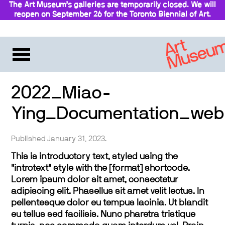
The Art Museum’s galleries are temporarily closed. We will
reopen on September 26 for the Toronto Biennial of Art.
Stay updated
2022_Miao-
Ying_Documentation_web
Published January 31, 2023.
This is introductory text, styled using the
"introtext" style with the [format] shortcode.
Lorem ipsum dolor sit amet, consectetur
adipiscing elit. Phasellus sit amet velit lectus. In
pellentesque dolor eu tempus lacinia. Ut blandit
eu tellus sed facilisis. Nunc pharetra tristique