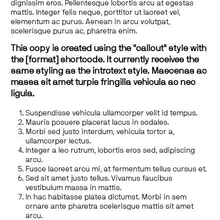
dignissim eros. Pellentesque lobortis arcu at egestas
mattis. Integer felis neque, porttitor ut laoreet vel,
elementum ac purus. Aenean in arcu volutpat,
scelerisque purus ac, pharetra enim.
This copy is created using the "callout" style with
the [format] shortcode. It currently receives the
same styling as the introtext style. Maecenas ac
massa sit amet turpis fringilla vehicula ac nec
ligula.
Suspendisse vehicula ullamcorper velit id tempus.
Mauris posuere placerat lacus in sodales.
Morbi sed justo interdum, vehicula tortor a,
ullamcorper lectus.
Integer a leo rutrum, lobortis eros sed, adipiscing
arcu.
Fusce laoreet arcu mi, at fermentum tellus cursus et.
Sed sit amet justo tellus. Vivamus faucibus
vestibulum massa in mattis.
In hac habitasse platea dictumst. Morbi in sem
ornare ante pharetra scelerisque mattis sit amet
arcu.