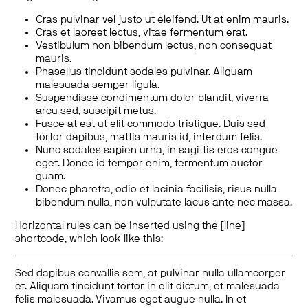
Cras pulvinar vel justo ut eleifend. Ut at enim mauris.
Cras et laoreet lectus, vitae fermentum erat.
Vestibulum non bibendum lectus, non consequat
mauris.
Phasellus tincidunt sodales pulvinar. Aliquam
malesuada semper ligula.
Suspendisse condimentum dolor blandit, viverra
arcu sed, suscipit metus.
Fusce at est ut elit commodo tristique. Duis sed
tortor dapibus, mattis mauris id, interdum felis.
Nunc sodales sapien urna, in sagittis eros congue
eget. Donec id tempor enim, fermentum auctor
quam.
Donec pharetra, odio et lacinia facilisis, risus nulla
bibendum nulla, non vulputate lacus ante nec massa.
Horizontal rules can be inserted using the [line]
shortcode, which look like this:
Sed dapibus convallis sem, at pulvinar nulla ullamcorper
et. Aliquam tincidunt tortor in elit dictum, et malesuada
felis malesuada. Vivamus eget augue nulla. In et