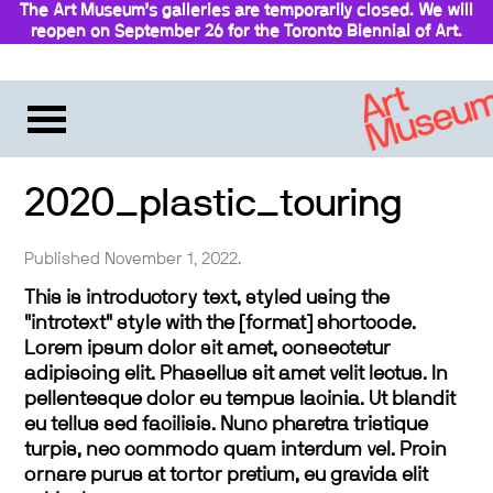
The Art Museum’s galleries are temporarily closed. We will
reopen on September 26 for the Toronto Biennial of Art.
Stay updated
2020_plastic_touring
Published November 1, 2022.
This is introductory text, styled using the
"introtext" style with the [format] shortcode.
Lorem ipsum dolor sit amet, consectetur
adipiscing elit. Phasellus sit amet velit lectus. In
pellentesque dolor eu tempus lacinia. Ut blandit
eu tellus sed facilisis. Nunc pharetra tristique
turpis, nec commodo quam interdum vel. Proin
ornare purus at tortor pretium, eu gravida elit