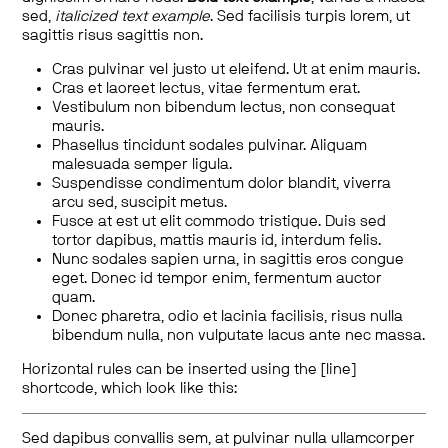
sed,
italicized text example
. Sed facilisis turpis lorem, ut
sagittis risus sagittis non.
Cras pulvinar vel justo ut eleifend. Ut at enim mauris.
Cras et laoreet lectus, vitae fermentum erat.
Vestibulum non bibendum lectus, non consequat
mauris.
Phasellus tincidunt sodales pulvinar. Aliquam
malesuada semper ligula.
Suspendisse condimentum dolor blandit, viverra
arcu sed, suscipit metus.
Fusce at est ut elit commodo tristique. Duis sed
tortor dapibus, mattis mauris id, interdum felis.
Nunc sodales sapien urna, in sagittis eros congue
eget. Donec id tempor enim, fermentum auctor
quam.
Donec pharetra, odio et lacinia facilisis, risus nulla
bibendum nulla, non vulputate lacus ante nec massa.
Horizontal rules can be inserted using the [line]
shortcode, which look like this:
Sed dapibus convallis sem, at pulvinar nulla ullamcorper