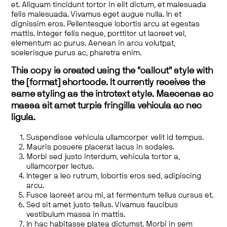
et. Aliquam tincidunt tortor in elit dictum, et malesuada
felis malesuada. Vivamus eget augue nulla. In et
dignissim eros. Pellentesque lobortis arcu at egestas
mattis. Integer felis neque, porttitor ut laoreet vel,
elementum ac purus. Aenean in arcu volutpat,
scelerisque purus ac, pharetra enim.
This copy is created using the "callout" style with
the [format] shortcode. It currently receives the
same styling as the introtext style. Maecenas ac
massa sit amet turpis fringilla vehicula ac nec
ligula.
Suspendisse vehicula ullamcorper velit id tempus.
Mauris posuere placerat lacus in sodales.
Morbi sed justo interdum, vehicula tortor a,
ullamcorper lectus.
Integer a leo rutrum, lobortis eros sed, adipiscing
arcu.
Fusce laoreet arcu mi, at fermentum tellus cursus et.
Sed sit amet justo tellus. Vivamus faucibus
vestibulum massa in mattis.
In hac habitasse platea dictumst. Morbi in sem