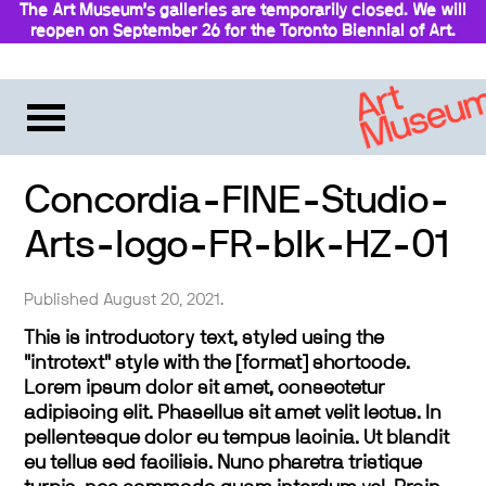
The Art Museum’s galleries are temporarily closed. We will
reopen on September 26 for the Toronto Biennial of Art.
Stay updated
Concordia-FINE-Studio-
Arts-logo-FR-blk-HZ-01
Published August 20, 2021.
This is introductory text, styled using the
"introtext" style with the [format] shortcode.
Lorem ipsum dolor sit amet, consectetur
adipiscing elit. Phasellus sit amet velit lectus. In
pellentesque dolor eu tempus lacinia. Ut blandit
eu tellus sed facilisis. Nunc pharetra tristique