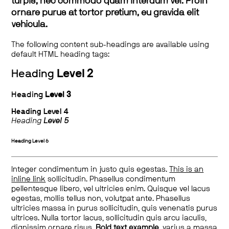
turpis, nec commodo quam interdum vel. Proin
ornare purus at tortor pretium, eu gravida elit
vehicula.
The following content sub-headings are available using
default HTML heading tags:
Heading
Level 2
Heading
Level 3
Heading
Level 4
Heading
Level 5
Heading
Level 6
Integer condimentum in justo quis egestas.
This is an
inline link
sollicitudin. Phasellus condimentum
pellentesque libero, vel ultricies enim. Quisque vel lacus
egestas, mollis tellus non, volutpat ante. Phasellus
ultricies massa in purus sollicitudin, quis venenatis purus
ultrices. Nulla tortor lacus, sollicitudin quis arcu iaculis,
dignissim ornare risus.
Bold text example
, varius a massa