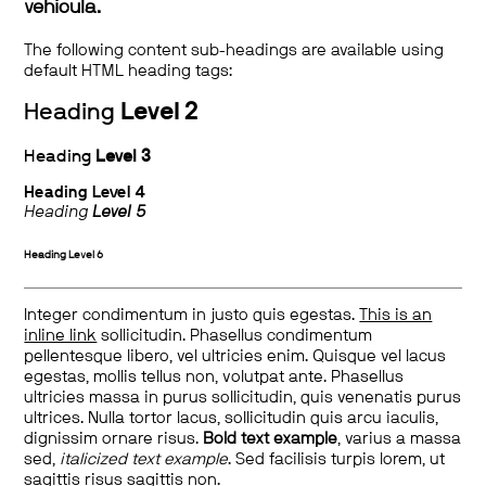
vehicula.
The following content sub-headings are available using
default HTML heading tags:
Heading
Level 2
Heading
Level 3
Heading
Level 4
Heading
Level 5
Heading
Level 6
Integer condimentum in justo quis egestas.
This is an
inline link
sollicitudin. Phasellus condimentum
pellentesque libero, vel ultricies enim. Quisque vel lacus
egestas, mollis tellus non, volutpat ante. Phasellus
ultricies massa in purus sollicitudin, quis venenatis purus
ultrices. Nulla tortor lacus, sollicitudin quis arcu iaculis,
dignissim ornare risus.
Bold text example
, varius a massa
sed,
italicized text example
. Sed facilisis turpis lorem, ut
sagittis risus sagittis non.