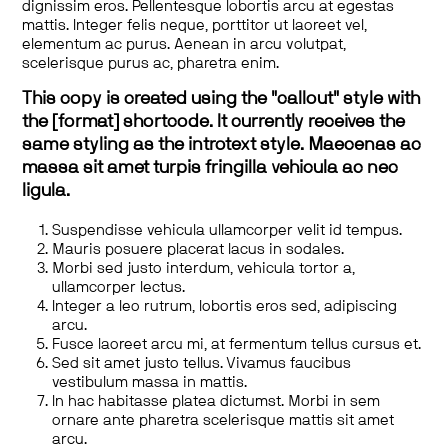
dignissim eros. Pellentesque lobortis arcu at egestas
mattis. Integer felis neque, porttitor ut laoreet vel,
elementum ac purus. Aenean in arcu volutpat,
scelerisque purus ac, pharetra enim.
This copy is created using the "callout" style with
the [format] shortcode. It currently receives the
same styling as the introtext style. Maecenas ac
massa sit amet turpis fringilla vehicula ac nec
ligula.
Suspendisse vehicula ullamcorper velit id tempus.
Mauris posuere placerat lacus in sodales.
Morbi sed justo interdum, vehicula tortor a,
ullamcorper lectus.
Integer a leo rutrum, lobortis eros sed, adipiscing
arcu.
Fusce laoreet arcu mi, at fermentum tellus cursus et.
Sed sit amet justo tellus. Vivamus faucibus
vestibulum massa in mattis.
In hac habitasse platea dictumst. Morbi in sem
ornare ante pharetra scelerisque mattis sit amet
arcu.