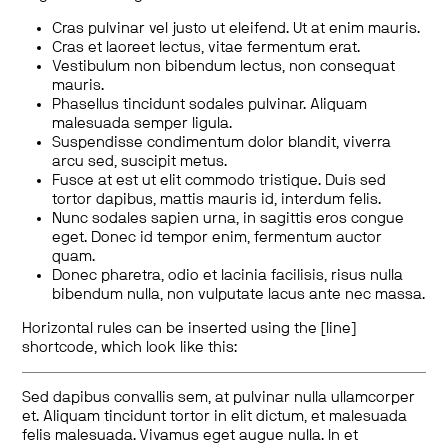
Cras pulvinar vel justo ut eleifend. Ut at enim mauris.
Cras et laoreet lectus, vitae fermentum erat.
Vestibulum non bibendum lectus, non consequat
mauris.
Phasellus tincidunt sodales pulvinar. Aliquam
malesuada semper ligula.
Suspendisse condimentum dolor blandit, viverra
arcu sed, suscipit metus.
Fusce at est ut elit commodo tristique. Duis sed
tortor dapibus, mattis mauris id, interdum felis.
Nunc sodales sapien urna, in sagittis eros congue
eget. Donec id tempor enim, fermentum auctor
quam.
Donec pharetra, odio et lacinia facilisis, risus nulla
bibendum nulla, non vulputate lacus ante nec massa.
Horizontal rules can be inserted using the [line]
shortcode, which look like this:
Sed dapibus convallis sem, at pulvinar nulla ullamcorper
et. Aliquam tincidunt tortor in elit dictum, et malesuada
felis malesuada. Vivamus eget augue nulla. In et