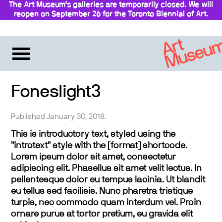
The Art Museum’s galleries are temporarily closed. We will
reopen on September 26 for the Toronto Biennial of Art.
Stay updated
Foneslight3
Published January 30, 2018.
This is introductory text, styled using the
"introtext" style with the [format] shortcode.
Lorem ipsum dolor sit amet, consectetur
adipiscing elit. Phasellus sit amet velit lectus. In
pellentesque dolor eu tempus lacinia. Ut blandit
eu tellus sed facilisis. Nunc pharetra tristique
turpis, nec commodo quam interdum vel. Proin
ornare purus at tortor pretium, eu gravida elit