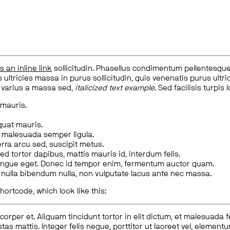
is an inline link
sollicitudin. Phasellus condimentum pellentesque l
 ultricies massa in purus sollicitudin, quis venenatis purus ultrice
, varius a massa sed,
italicized text example
. Sed facilisis turpis 
 mauris.
quat mauris.
m malesuada semper ligula.
rra arcu sed, suscipit metus.
ed tortor dapibus, mattis mauris id, interdum felis.
congue eget. Donec id tempor enim, fermentum auctor quam.
us nulla bibendum nulla, non vulputate lacus ante nec massa.
hortcode, which look like this:
corper et. Aliquam tincidunt tortor in elit dictum, et malesuada 
tas mattis. Integer felis neque, porttitor ut laoreet vel, elemen