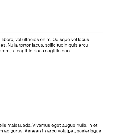
ibero, vel ultricies enim. Quisque vel lacus
s. Nulla tortor lacus, sollicitudin quis arcu
lorem, ut sagittis risus sagittis non.
felis malesuada. Vivamus eget augue nulla. In et
tum ac purus. Aenean in arcu volutpat, scelerisque