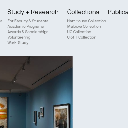
Study + Research
Collections
Public
ts
For Faculty & Students
Hart House Collection
Academic Programs
Malcove Collection
Awards & Scholarships
UC Collection
Volunteering
U of T Collection
Work-Study