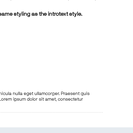
same styling as the introtext style.
hicula nulla eget ullamcorper. Praesent quis
. Lorem ipsum dolor sit amet, consectetur