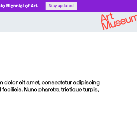
o Biennial of Art.
Stay updated
sum dolor sit amet, consectetur adipiscing
 facilisis. Nunc pharetra tristique turpis,