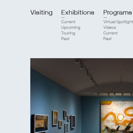
Visiting
Exhibitions
Programs
Current
Virtual Spotligh
Upcoming
Videos
Touring
Current
Past
Past