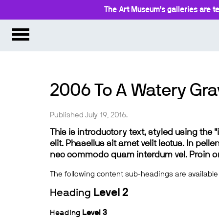
The Art Museum’s galleries are te
2006 To A Watery Gr
Published July 19, 2016.
This is introductory text, styled using the
elit. Phasellus sit amet velit lectus. In pel
nec commodo quam interdum vel. Proin ornar
The following content sub-headings are available
Heading
Level 2
Heading
Level 3