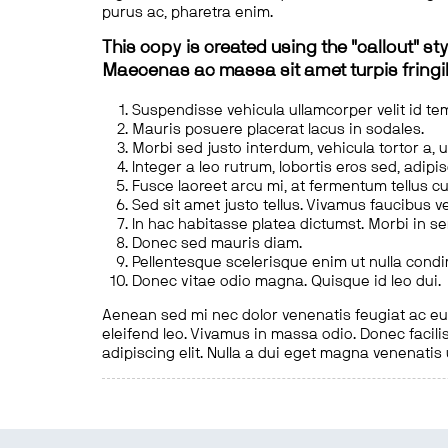
purus ac, pharetra enim.
This copy is created using the "callout" sty
Maecenas ac massa sit amet turpis fringill
Suspendisse vehicula ullamcorper velit id te
Mauris posuere placerat lacus in sodales.
Morbi sed justo interdum, vehicula tortor a, 
Integer a leo rutrum, lobortis eros sed, adipi
Fusce laoreet arcu mi, at fermentum tellus cu
Sed sit amet justo tellus. Vivamus faucibus v
In hac habitasse platea dictumst. Morbi in s
Donec sed mauris diam.
Pellentesque scelerisque enim ut nulla cond
Donec vitae odio magna. Quisque id leo dui.
Aenean sed mi nec dolor venenatis feugiat ac eu t
eleifend leo. Vivamus in massa odio. Donec facilis
adipiscing elit. Nulla a dui eget magna venenatis