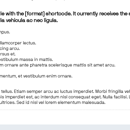
le with the [format] shortcode. It currently receives the 
a vehicula ac nec ligula.
mpus.
ullamcorper lectus.
scing arcu.
rsus et.
estibulum massa in mattis.
em ornare ante pharetra scelerisque mattis sit amet arcu.
imentum, et vestibulum enim ornare.
ellus. Etiam semper arcu ac luctus imperdiet. Morbi fringilla ve
is imperdiet est, ac interdum nisl consequat eget. Nulla facilisi
 ultrices. Sed id nisl vel lorem elementum malesuada.