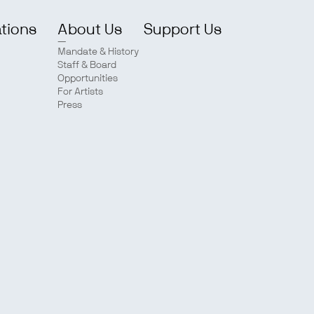
ations
About Us
Support Us
Mandate & History
Staff & Board
Opportunities
For Artists
Press