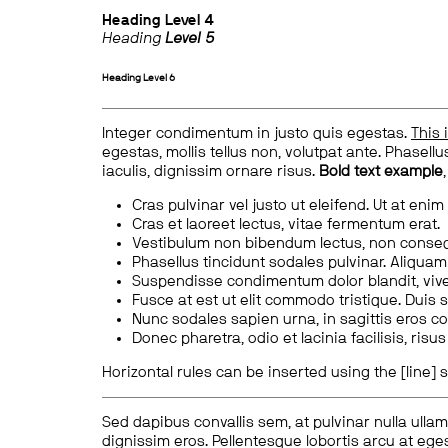
Heading
Level 4
Heading
Level 5
Heading
Level 6
Integer condimentum in justo quis egestas.
This 
egestas, mollis tellus non, volutpat ante. Phasellus
iaculis, dignissim ornare risus.
Bold text example
Cras pulvinar vel justo ut eleifend. Ut at enim
Cras et laoreet lectus, vitae fermentum erat.
Vestibulum non bibendum lectus, non conse
Phasellus tincidunt sodales pulvinar. Aliqua
Suspendisse condimentum dolor blandit, vive
Fusce at est ut elit commodo tristique. Duis s
Nunc sodales sapien urna, in sagittis eros 
Donec pharetra, odio et lacinia facilisis, ris
Horizontal rules can be inserted using the [line] s
Sed dapibus convallis sem, at pulvinar nulla ullam
dignissim eros. Pellentesque lobortis arcu at eges