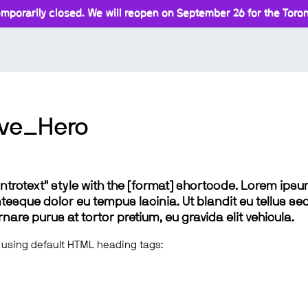
mporarily closed. We will reopen on September 26 for the Toront
ave_Hero
 "introtext" style with the [format] shortcode. Lorem ip
lentesque dolor eu tempus lacinia. Ut blandit eu tellus sed
e purus at tortor pretium, eu gravida elit vehicula.
 using default HTML heading tags: