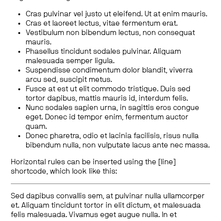
Cras pulvinar vel justo ut eleifend. Ut at enim mauris.
Cras et laoreet lectus, vitae fermentum erat.
Vestibulum non bibendum lectus, non consequat
mauris.
Phasellus tincidunt sodales pulvinar. Aliquam
malesuada semper ligula.
Suspendisse condimentum dolor blandit, viverra
arcu sed, suscipit metus.
Fusce at est ut elit commodo tristique. Duis sed
tortor dapibus, mattis mauris id, interdum felis.
Nunc sodales sapien urna, in sagittis eros congue
eget. Donec id tempor enim, fermentum auctor
quam.
Donec pharetra, odio et lacinia facilisis, risus nulla
bibendum nulla, non vulputate lacus ante nec massa.
Horizontal rules can be inserted using the [line]
shortcode, which look like this:
Sed dapibus convallis sem, at pulvinar nulla ullamcorper
et. Aliquam tincidunt tortor in elit dictum, et malesuada
felis malesuada. Vivamus eget augue nulla. In et