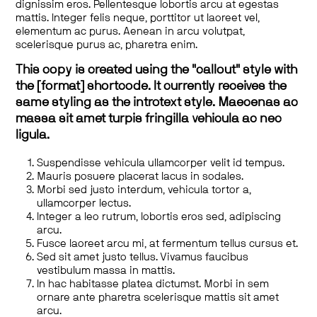
dignissim eros. Pellentesque lobortis arcu at egestas
mattis. Integer felis neque, porttitor ut laoreet vel,
elementum ac purus. Aenean in arcu volutpat,
scelerisque purus ac, pharetra enim.
This copy is created using the "callout" style with
the [format] shortcode. It currently receives the
same styling as the introtext style. Maecenas ac
massa sit amet turpis fringilla vehicula ac nec
ligula.
Suspendisse vehicula ullamcorper velit id tempus.
Mauris posuere placerat lacus in sodales.
Morbi sed justo interdum, vehicula tortor a,
ullamcorper lectus.
Integer a leo rutrum, lobortis eros sed, adipiscing
arcu.
Fusce laoreet arcu mi, at fermentum tellus cursus et.
Sed sit amet justo tellus. Vivamus faucibus
vestibulum massa in mattis.
In hac habitasse platea dictumst. Morbi in sem
ornare ante pharetra scelerisque mattis sit amet
arcu.