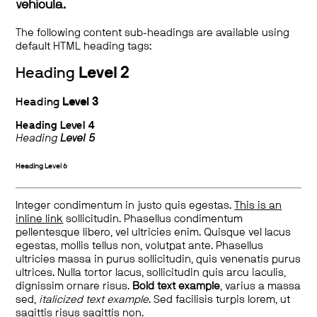
vehicula.
The following content sub-headings are available using
default HTML heading tags:
Heading
Level 2
Heading
Level 3
Heading
Level 4
Heading
Level 5
Heading
Level 6
Integer condimentum in justo quis egestas.
This is an
inline link
sollicitudin. Phasellus condimentum
pellentesque libero, vel ultricies enim. Quisque vel lacus
egestas, mollis tellus non, volutpat ante. Phasellus
ultricies massa in purus sollicitudin, quis venenatis purus
ultrices. Nulla tortor lacus, sollicitudin quis arcu iaculis,
dignissim ornare risus.
Bold text example
, varius a massa
sed,
italicized text example
. Sed facilisis turpis lorem, ut
sagittis risus sagittis non.