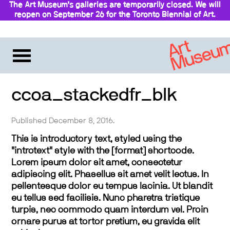
The Art Museum’s galleries are temporarily closed. We will
reopen on September 26 for the Toronto Biennial of Art.
Stay updated
ccoa_stackedfr_blk
Published December 8, 2016.
This is introductory text, styled using the
"introtext" style with the [format] shortcode.
Lorem ipsum dolor sit amet, consectetur
adipiscing elit. Phasellus sit amet velit lectus. In
pellentesque dolor eu tempus lacinia. Ut blandit
eu tellus sed facilisis. Nunc pharetra tristique
turpis, nec commodo quam interdum vel. Proin
ornare purus at tortor pretium, eu gravida elit