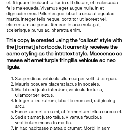
et. Aliquam tincidunt tortor in elit dictum, et malesuada
felis malesuada. Vivamus eget augue nulla. In et
dignissim eros. Pellentesque lobortis arcu at egestas
mattis. Integer felis neque, porttitor ut laoreet vel,
elementum ac purus. Aenean in arcu volutpat,
scelerisque purus ac, pharetra enim.
This copy is created using the "callout" style with
the [format] shortcode. It currently receives the
same styling as the introtext style. Maecenas ac
massa sit amet turpis fringilla vehicula ac nec
ligula.
Suspendisse vehicula ullamcorper velit id tempus.
Mauris posuere placerat lacus in sodales.
Morbi sed justo interdum, vehicula tortor a,
ullamcorper lectus.
Integer a leo rutrum, lobortis eros sed, adipiscing
arcu.
Fusce laoreet arcu mi, at fermentum tellus cursus et.
Sed sit amet justo tellus. Vivamus faucibus
vestibulum massa in mattis.
In hac habitasse platea dictumst. Morbi in sem