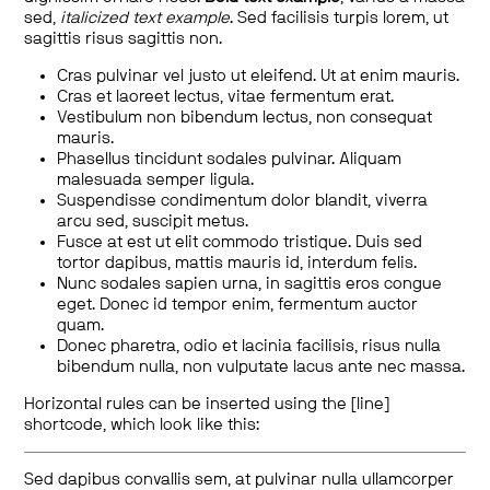
sed,
italicized text example
. Sed facilisis turpis lorem, ut
sagittis risus sagittis non.
Cras pulvinar vel justo ut eleifend. Ut at enim mauris.
Cras et laoreet lectus, vitae fermentum erat.
Vestibulum non bibendum lectus, non consequat
mauris.
Phasellus tincidunt sodales pulvinar. Aliquam
malesuada semper ligula.
Suspendisse condimentum dolor blandit, viverra
arcu sed, suscipit metus.
Fusce at est ut elit commodo tristique. Duis sed
tortor dapibus, mattis mauris id, interdum felis.
Nunc sodales sapien urna, in sagittis eros congue
eget. Donec id tempor enim, fermentum auctor
quam.
Donec pharetra, odio et lacinia facilisis, risus nulla
bibendum nulla, non vulputate lacus ante nec massa.
Horizontal rules can be inserted using the [line]
shortcode, which look like this:
Sed dapibus convallis sem, at pulvinar nulla ullamcorper