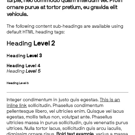
turpis, nec commodo quam interdum vel. Proin
ornare purus at tortor pretium, eu gravida elit
vehicula.
The following content sub-headings are available using
default HTML heading tags:
Heading
Level 2
Heading
Level 3
Heading
Level 4
Heading
Level 5
Heading
Level 6
Integer condimentum in justo quis egestas.
This is an
inline link
sollicitudin. Phasellus condimentum
pellentesque libero, vel ultricies enim. Quisque vel lacus
egestas, mollis tellus non, volutpat ante. Phasellus
ultricies massa in purus sollicitudin, quis venenatis purus
ultrices. Nulla tortor lacus, sollicitudin quis arcu iaculis,
dignissim ornare risus.
Bold text example
, varius a massa