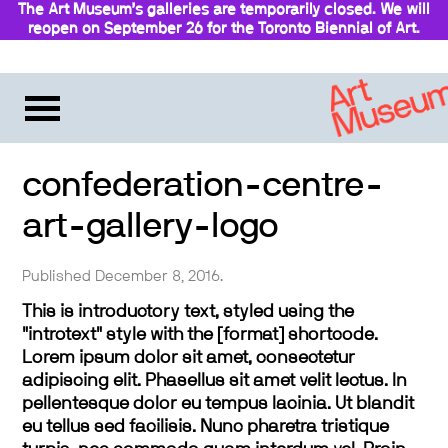
The Art Museum’s galleries are temporarily closed. We will
reopen on September 26 for the Toronto Biennial of Art.
Stay updated
confederation-centre-
art-gallery-logo
Published December 8, 2016.
This is introductory text, styled using the
"introtext" style with the [format] shortcode.
Lorem ipsum dolor sit amet, consectetur
adipiscing elit. Phasellus sit amet velit lectus. In
pellentesque dolor eu tempus lacinia. Ut blandit
eu tellus sed facilisis. Nunc pharetra tristique