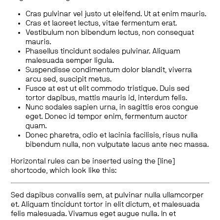
Cras pulvinar vel justo ut eleifend. Ut at enim mauris.
Cras et laoreet lectus, vitae fermentum erat.
Vestibulum non bibendum lectus, non consequat
mauris.
Phasellus tincidunt sodales pulvinar. Aliquam
malesuada semper ligula.
Suspendisse condimentum dolor blandit, viverra
arcu sed, suscipit metus.
Fusce at est ut elit commodo tristique. Duis sed
tortor dapibus, mattis mauris id, interdum felis.
Nunc sodales sapien urna, in sagittis eros congue
eget. Donec id tempor enim, fermentum auctor
quam.
Donec pharetra, odio et lacinia facilisis, risus nulla
bibendum nulla, non vulputate lacus ante nec massa.
Horizontal rules can be inserted using the [line]
shortcode, which look like this:
Sed dapibus convallis sem, at pulvinar nulla ullamcorper
et. Aliquam tincidunt tortor in elit dictum, et malesuada
felis malesuada. Vivamus eget augue nulla. In et