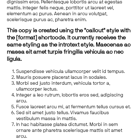
dignissim eros. Pellentesque lobortis arcu at egestas
mattis. Integer felis neque, porttitor ut laoreet vel,
elementum ac purus. Aenean in arcu volutpat,
scelerisque purus ac, pharetra enim.
This copy is created using the "callout" style with
the [format] shortcode. It currently receives the
same styling as the introtext style. Maecenas ac
massa sit amet turpis fringilla vehicula ac nec
ligula.
Suspendisse vehicula ullamcorper velit id tempus.
Mauris posuere placerat lacus in sodales.
Morbi sed justo interdum, vehicula tortor a,
ullamcorper lectus.
Integer a leo rutrum, lobortis eros sed, adipiscing
arcu.
Fusce laoreet arcu mi, at fermentum tellus cursus et.
Sed sit amet justo tellus. Vivamus faucibus
vestibulum massa in mattis.
In hac habitasse platea dictumst. Morbi in sem
ornare ante pharetra scelerisque mattis sit amet
arcu.