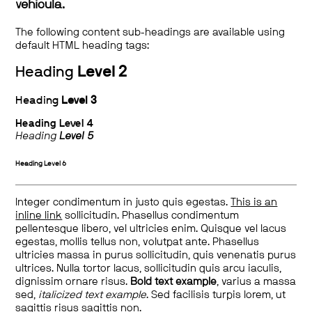
vehicula.
The following content sub-headings are available using
default HTML heading tags:
Heading
Level 2
Heading
Level 3
Heading
Level 4
Heading
Level 5
Heading
Level 6
Integer condimentum in justo quis egestas.
This is an
inline link
sollicitudin. Phasellus condimentum
pellentesque libero, vel ultricies enim. Quisque vel lacus
egestas, mollis tellus non, volutpat ante. Phasellus
ultricies massa in purus sollicitudin, quis venenatis purus
ultrices. Nulla tortor lacus, sollicitudin quis arcu iaculis,
dignissim ornare risus.
Bold text example
, varius a massa
sed,
italicized text example
. Sed facilisis turpis lorem, ut
sagittis risus sagittis non.