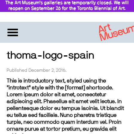
The Art Museum’s galleries are temporarily closed. We will
reopen on September 26 for the Toronto Biennial of Art.
Stay updated
thoma-logo-spain
Published December 2, 2016.
This is introductory text, styled using the
"introtext" style with the [format] shortcode.
Lorem ipsum dolor sit amet, consectetur
adipiscing elit. Phasellus sit amet velit lectus. In
pellentesque dolor eu tempus lacinia. Ut blandit
eu tellus sed facilisis. Nunc pharetra tristique
turpis, nec commodo quam interdum vel. Proin
ornare purus at tortor pretium, eu gravida elit