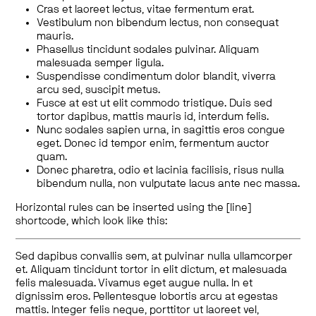
Cras et laoreet lectus, vitae fermentum erat.
Vestibulum non bibendum lectus, non consequat
mauris.
Phasellus tincidunt sodales pulvinar. Aliquam
malesuada semper ligula.
Suspendisse condimentum dolor blandit, viverra
arcu sed, suscipit metus.
Fusce at est ut elit commodo tristique. Duis sed
tortor dapibus, mattis mauris id, interdum felis.
Nunc sodales sapien urna, in sagittis eros congue
eget. Donec id tempor enim, fermentum auctor
quam.
Donec pharetra, odio et lacinia facilisis, risus nulla
bibendum nulla, non vulputate lacus ante nec massa.
Horizontal rules can be inserted using the [line]
shortcode, which look like this:
Sed dapibus convallis sem, at pulvinar nulla ullamcorper
et. Aliquam tincidunt tortor in elit dictum, et malesuada
felis malesuada. Vivamus eget augue nulla. In et
dignissim eros. Pellentesque lobortis arcu at egestas
mattis. Integer felis neque, porttitor ut laoreet vel,