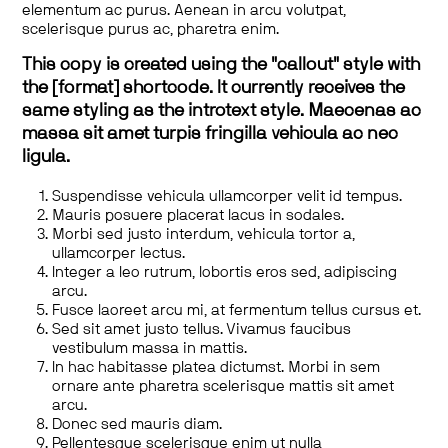
elementum ac purus. Aenean in arcu volutpat,
scelerisque purus ac, pharetra enim.
This copy is created using the "callout" style with
the [format] shortcode. It currently receives the
same styling as the introtext style. Maecenas ac
massa sit amet turpis fringilla vehicula ac nec
ligula.
Suspendisse vehicula ullamcorper velit id tempus.
Mauris posuere placerat lacus in sodales.
Morbi sed justo interdum, vehicula tortor a,
ullamcorper lectus.
Integer a leo rutrum, lobortis eros sed, adipiscing
arcu.
Fusce laoreet arcu mi, at fermentum tellus cursus et.
Sed sit amet justo tellus. Vivamus faucibus
vestibulum massa in mattis.
In hac habitasse platea dictumst. Morbi in sem
ornare ante pharetra scelerisque mattis sit amet
arcu.
Donec sed mauris diam.
Pellentesque scelerisque enim ut nulla