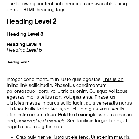
The following content sub-headings are available using
default HTML heading tags:
Heading
Level 2
Heading
Level 3
Heading
Level 4
Heading
Level 5
Heading
Level 6
Integer condimentum in justo quis egestas.
This is an
inline link
sollicitudin. Phasellus condimentum
pellentesque libero, vel ultricies enim. Quisque vel lacus
egestas, mollis tellus non, volutpat ante. Phasellus
ultricies massa in purus sollicitudin, quis venenatis purus
ultrices. Nulla tortor lacus, sollicitudin quis arcu iaculis,
dignissim ornare risus.
Bold text example
, varius a massa
sed,
italicized text example
. Sed facilisis turpis lorem, ut
sagittis risus sagittis non.
Cras pulvinar vel justo ut eleifend. Ut at enim mauris.