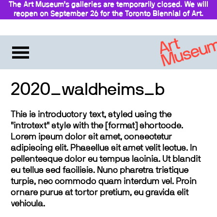
The Art Museum’s galleries are temporarily closed. We will
reopen on September 26 for the Toronto Biennial of Art.
Stay updated
2020_waldheims_b
This is introductory text, styled using the
"introtext" style with the [format] shortcode.
Lorem ipsum dolor sit amet, consectetur
adipiscing elit. Phasellus sit amet velit lectus. In
pellentesque dolor eu tempus lacinia. Ut blandit
eu tellus sed facilisis. Nunc pharetra tristique
turpis, nec commodo quam interdum vel. Proin
ornare purus at tortor pretium, eu gravida elit
vehicula.