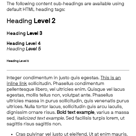
The following content sub-headings are available using
default HTML heading tags:
Heading
Level 2
Heading
Level 3
Heading
Level 4
Heading
Level 5
Heading
Level 6
Integer condimentum in justo quis egestas.
This is an
inline link
sollicitudin. Phasellus condimentum
pellentesque libero, vel ultricies enim. Quisque vel lacus
egestas, mollis tellus non, volutpat ante. Phasellus
ultricies massa in purus sollicitudin, quis venenatis purus
ultrices. Nulla tortor lacus, sollicitudin quis arcu iaculis,
dignissim ornare risus.
Bold text example
, varius a massa
sed,
italicized text example
. Sed facilisis turpis lorem, ut
sagittis risus sagittis non.
Cras pulvinar vel justo ut eleifend. Ut at enim mauris.