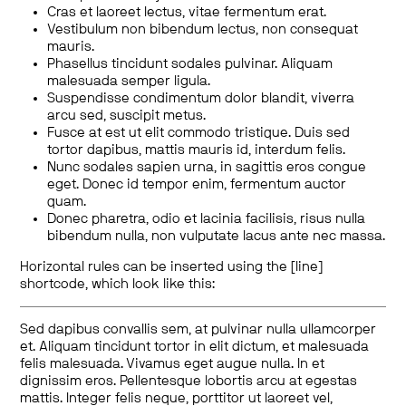
Cras et laoreet lectus, vitae fermentum erat.
Vestibulum non bibendum lectus, non consequat
mauris.
Phasellus tincidunt sodales pulvinar. Aliquam
malesuada semper ligula.
Suspendisse condimentum dolor blandit, viverra
arcu sed, suscipit metus.
Fusce at est ut elit commodo tristique. Duis sed
tortor dapibus, mattis mauris id, interdum felis.
Nunc sodales sapien urna, in sagittis eros congue
eget. Donec id tempor enim, fermentum auctor
quam.
Donec pharetra, odio et lacinia facilisis, risus nulla
bibendum nulla, non vulputate lacus ante nec massa.
Horizontal rules can be inserted using the [line]
shortcode, which look like this:
Sed dapibus convallis sem, at pulvinar nulla ullamcorper
et. Aliquam tincidunt tortor in elit dictum, et malesuada
felis malesuada. Vivamus eget augue nulla. In et
dignissim eros. Pellentesque lobortis arcu at egestas
mattis. Integer felis neque, porttitor ut laoreet vel,