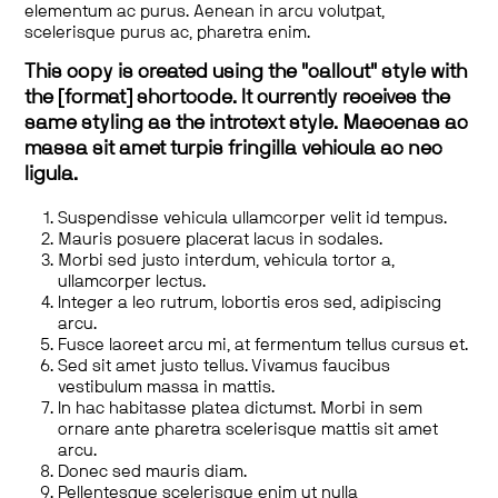
elementum ac purus. Aenean in arcu volutpat,
scelerisque purus ac, pharetra enim.
This copy is created using the "callout" style with
the [format] shortcode. It currently receives the
same styling as the introtext style. Maecenas ac
massa sit amet turpis fringilla vehicula ac nec
ligula.
Suspendisse vehicula ullamcorper velit id tempus.
Mauris posuere placerat lacus in sodales.
Morbi sed justo interdum, vehicula tortor a,
ullamcorper lectus.
Integer a leo rutrum, lobortis eros sed, adipiscing
arcu.
Fusce laoreet arcu mi, at fermentum tellus cursus et.
Sed sit amet justo tellus. Vivamus faucibus
vestibulum massa in mattis.
In hac habitasse platea dictumst. Morbi in sem
ornare ante pharetra scelerisque mattis sit amet
arcu.
Donec sed mauris diam.
Pellentesque scelerisque enim ut nulla