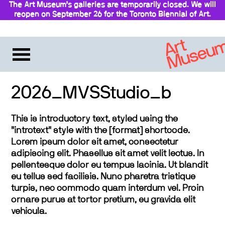
The Art Museum’s galleries are temporarily closed. We will
reopen on September 26 for the Toronto Biennial of Art.
Stay updated
2026_MVSStudio_b
This is introductory text, styled using the
"introtext" style with the [format] shortcode.
Lorem ipsum dolor sit amet, consectetur
adipiscing elit. Phasellus sit amet velit lectus. In
pellentesque dolor eu tempus lacinia. Ut blandit
eu tellus sed facilisis. Nunc pharetra tristique
turpis, nec commodo quam interdum vel. Proin
ornare purus at tortor pretium, eu gravida elit
vehicula.