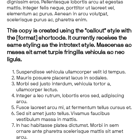
dignissim eros. Pellentesque lobortis arcu at egestas
mattis. Integer felis neque, porttitor ut laoreet vel,
elementum ac purus. Aenean in arcu volutpat,
scelerisque purus ac, pharetra enim.
This copy is created using the "callout" style with
the [format] shortcode. It currently receives the
same styling as the introtext style. Maecenas ac
massa sit amet turpis fringilla vehicula ac nec
ligula.
Suspendisse vehicula ullamcorper velit id tempus.
Mauris posuere placerat lacus in sodales.
Morbi sed justo interdum, vehicula tortor a,
ullamcorper lectus.
Integer a leo rutrum, lobortis eros sed, adipiscing
arcu.
Fusce laoreet arcu mi, at fermentum tellus cursus et.
Sed sit amet justo tellus. Vivamus faucibus
vestibulum massa in mattis.
In hac habitasse platea dictumst. Morbi in sem
ornare ante pharetra scelerisque mattis sit amet
arcu.