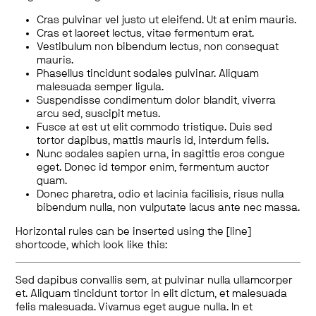
Cras pulvinar vel justo ut eleifend. Ut at enim mauris.
Cras et laoreet lectus, vitae fermentum erat.
Vestibulum non bibendum lectus, non consequat
mauris.
Phasellus tincidunt sodales pulvinar. Aliquam
malesuada semper ligula.
Suspendisse condimentum dolor blandit, viverra
arcu sed, suscipit metus.
Fusce at est ut elit commodo tristique. Duis sed
tortor dapibus, mattis mauris id, interdum felis.
Nunc sodales sapien urna, in sagittis eros congue
eget. Donec id tempor enim, fermentum auctor
quam.
Donec pharetra, odio et lacinia facilisis, risus nulla
bibendum nulla, non vulputate lacus ante nec massa.
Horizontal rules can be inserted using the [line]
shortcode, which look like this:
Sed dapibus convallis sem, at pulvinar nulla ullamcorper
et. Aliquam tincidunt tortor in elit dictum, et malesuada
felis malesuada. Vivamus eget augue nulla. In et