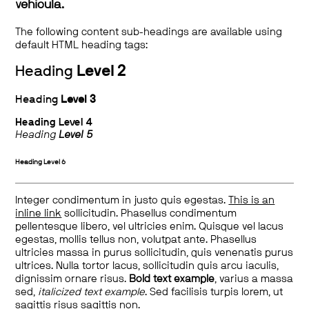
vehicula.
The following content sub-headings are available using
default HTML heading tags:
Heading
Level 2
Heading
Level 3
Heading
Level 4
Heading
Level 5
Heading
Level 6
Integer condimentum in justo quis egestas.
This is an
inline link
sollicitudin. Phasellus condimentum
pellentesque libero, vel ultricies enim. Quisque vel lacus
egestas, mollis tellus non, volutpat ante. Phasellus
ultricies massa in purus sollicitudin, quis venenatis purus
ultrices. Nulla tortor lacus, sollicitudin quis arcu iaculis,
dignissim ornare risus.
Bold text example
, varius a massa
sed,
italicized text example
. Sed facilisis turpis lorem, ut
sagittis risus sagittis non.