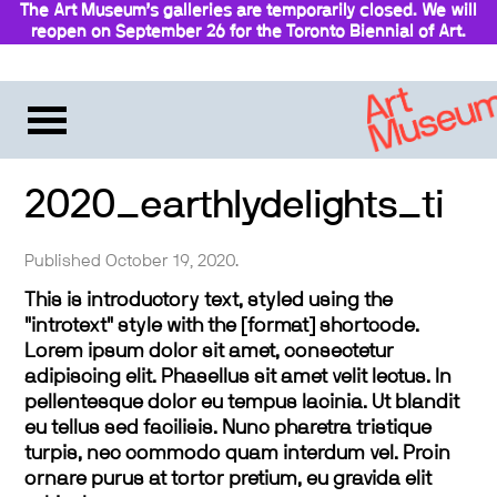
The Art Museum’s galleries are temporarily closed. We will
reopen on September 26 for the Toronto Biennial of Art.
Stay updated
2020_earthlydelights_ti
Published October 19, 2020.
This is introductory text, styled using the
"introtext" style with the [format] shortcode.
Lorem ipsum dolor sit amet, consectetur
adipiscing elit. Phasellus sit amet velit lectus. In
pellentesque dolor eu tempus lacinia. Ut blandit
eu tellus sed facilisis. Nunc pharetra tristique
turpis, nec commodo quam interdum vel. Proin
ornare purus at tortor pretium, eu gravida elit