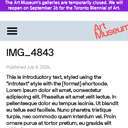
The Art Museum’s galleries are temporarily closed. We will
reopen on September 26 for the Toronto Biennial of Art.
Stay updated
IMG_4843
Published July 8, 2026.
This is introductory text, styled using the
"introtext" style with the [format] shortcode.
Lorem ipsum dolor sit amet, consectetur
adipiscing elit. Phasellus sit amet velit lectus. In
pellentesque dolor eu tempus lacinia. Ut blandit
eu tellus sed facilisis. Nunc pharetra tristique
turpis, nec commodo quam interdum vel. Proin
ornare purus at tortor pretium, eu gravida elit