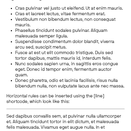
Cras pulvinar vel justo ut eleifend. Ut at enim mauris.
Cras et laoreet lectus, vitae fermentum erat.
Vestibulum non bibendum lectus, non consequat
mauris.
Phasellus tincidunt sodales pulvinar. Aliquam
malesuada semper ligula.
Suspendisse condimentum dolor blandit, viverra
arcu sed, suscipit metus.
Fusce at est ut elit commodo tristique. Duis sed
tortor dapibus, mattis mauris id, interdum felis.
Nunc sodales sapien urna, in sagittis eros congue
eget. Donec id tempor enim, fermentum auctor
quam.
Donec pharetra, odio et lacinia facilisis, risus nulla
bibendum nulla, non vulputate lacus ante nec massa.
Horizontal rules can be inserted using the [line]
shortcode, which look like this:
Sed dapibus convallis sem, at pulvinar nulla ullamcorper
et. Aliquam tincidunt tortor in elit dictum, et malesuada
felis malesuada. Vivamus eget augue nulla. In et