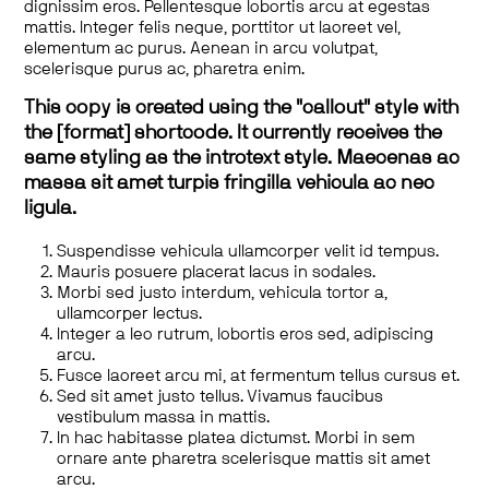
dignissim eros. Pellentesque lobortis arcu at egestas
mattis. Integer felis neque, porttitor ut laoreet vel,
elementum ac purus. Aenean in arcu volutpat,
scelerisque purus ac, pharetra enim.
This copy is created using the "callout" style with
the [format] shortcode. It currently receives the
same styling as the introtext style. Maecenas ac
massa sit amet turpis fringilla vehicula ac nec
ligula.
Suspendisse vehicula ullamcorper velit id tempus.
Mauris posuere placerat lacus in sodales.
Morbi sed justo interdum, vehicula tortor a,
ullamcorper lectus.
Integer a leo rutrum, lobortis eros sed, adipiscing
arcu.
Fusce laoreet arcu mi, at fermentum tellus cursus et.
Sed sit amet justo tellus. Vivamus faucibus
vestibulum massa in mattis.
In hac habitasse platea dictumst. Morbi in sem
ornare ante pharetra scelerisque mattis sit amet
arcu.