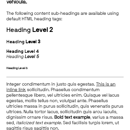
vehicula.
The following content sub-headings are available using
default HTML heading tags:
Heading
Level 2
Heading
Level 3
Heading
Level 4
Heading
Level 5
Heading
Level 6
Integer condimentum in justo quis egestas.
This is an
inline link
sollicitudin. Phasellus condimentum
pellentesque libero, vel ultricies enim. Quisque vel lacus
egestas, mollis tellus non, volutpat ante. Phasellus
ultricies massa in purus sollicitudin, quis venenatis purus
ultrices. Nulla tortor lacus, sollicitudin quis arcu iaculis,
dignissim ornare risus.
Bold text example
, varius a massa
sed,
italicized text example
. Sed facilisis turpis lorem, ut
sagittis risus sagittis non.