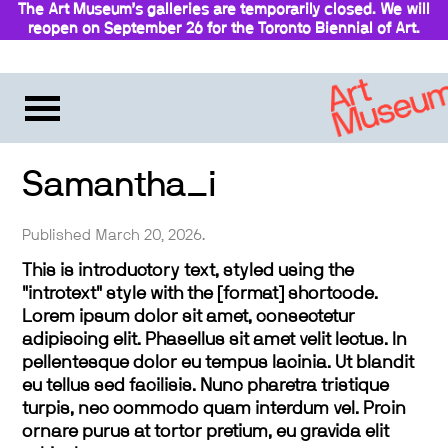
The Art Museum’s galleries are temporarily closed. We will
reopen on September 26 for the Toronto Biennial of Art.
Stay updated
Samantha_i
Published March 20, 2026.
This is introductory text, styled using the
"introtext" style with the [format] shortcode.
Lorem ipsum dolor sit amet, consectetur
adipiscing elit. Phasellus sit amet velit lectus. In
pellentesque dolor eu tempus lacinia. Ut blandit
eu tellus sed facilisis. Nunc pharetra tristique
turpis, nec commodo quam interdum vel. Proin
ornare purus at tortor pretium, eu gravida elit