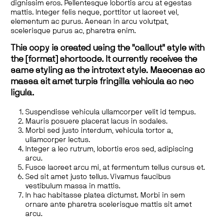
dignissim eros. Pellentesque lobortis arcu at egestas
mattis. Integer felis neque, porttitor ut laoreet vel,
elementum ac purus. Aenean in arcu volutpat,
scelerisque purus ac, pharetra enim.
This copy is created using the "callout" style with
the [format] shortcode. It currently receives the
same styling as the introtext style. Maecenas ac
massa sit amet turpis fringilla vehicula ac nec
ligula.
Suspendisse vehicula ullamcorper velit id tempus.
Mauris posuere placerat lacus in sodales.
Morbi sed justo interdum, vehicula tortor a,
ullamcorper lectus.
Integer a leo rutrum, lobortis eros sed, adipiscing
arcu.
Fusce laoreet arcu mi, at fermentum tellus cursus et.
Sed sit amet justo tellus. Vivamus faucibus
vestibulum massa in mattis.
In hac habitasse platea dictumst. Morbi in sem
ornare ante pharetra scelerisque mattis sit amet
arcu.