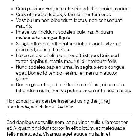
Cras pulvinar vel justo ut eleifend. Ut at enim mauris.
Cras et laoreet lectus, vitae fermentum erat.
Vestibulum non bibendum lectus, non consequat
mauris.
Phasellus tincidunt sodales pulvinar. Aliquam
malesuada semper ligula.
Suspendisse condimentum dolor blandit, viverra
arcu sed, suscipit metus.
Fusce at est ut elit commodo tristique. Duis sed
tortor dapibus, mattis mauris id, interdum felis.
Nunc sodales sapien urna, in sagittis eros congue
eget. Donec id tempor enim, fermentum auctor
quam.
Donec pharetra, odio et lacinia facilisis, risus nulla
bibendum nulla, non vulputate lacus ante nec massa.
Horizontal rules can be inserted using the [line]
shortcode, which look like this:
Sed dapibus convallis sem, at pulvinar nulla ullamcorper
et. Aliquam tincidunt tortor in elit dictum, et malesuada
felis malesuada. Vivamus eget augue nulla. In et