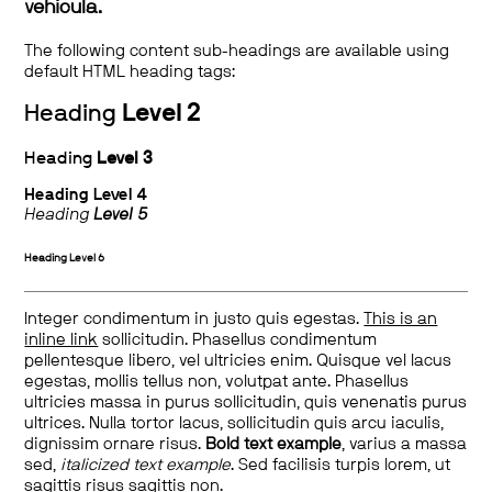
vehicula.
The following content sub-headings are available using
default HTML heading tags:
Heading
Level 2
Heading
Level 3
Heading
Level 4
Heading
Level 5
Heading
Level 6
Integer condimentum in justo quis egestas.
This is an
inline link
sollicitudin. Phasellus condimentum
pellentesque libero, vel ultricies enim. Quisque vel lacus
egestas, mollis tellus non, volutpat ante. Phasellus
ultricies massa in purus sollicitudin, quis venenatis purus
ultrices. Nulla tortor lacus, sollicitudin quis arcu iaculis,
dignissim ornare risus.
Bold text example
, varius a massa
sed,
italicized text example
. Sed facilisis turpis lorem, ut
sagittis risus sagittis non.