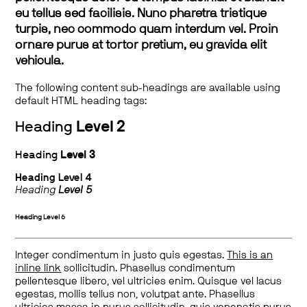
eu tellus sed facilisis. Nunc pharetra tristique
turpis, nec commodo quam interdum vel. Proin
ornare purus at tortor pretium, eu gravida elit
vehicula.
The following content sub-headings are available using
default HTML heading tags:
Heading
Level 2
Heading
Level 3
Heading
Level 4
Heading
Level 5
Heading
Level 6
Integer condimentum in justo quis egestas.
This is an
inline link
sollicitudin. Phasellus condimentum
pellentesque libero, vel ultricies enim. Quisque vel lacus
egestas, mollis tellus non, volutpat ante. Phasellus