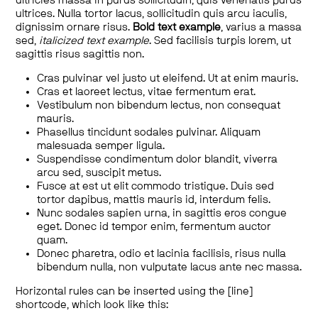
ultricies massa in purus sollicitudin, quis venenatis purus
ultrices. Nulla tortor lacus, sollicitudin quis arcu iaculis,
dignissim ornare risus.
Bold text example
, varius a massa
sed,
italicized text example
. Sed facilisis turpis lorem, ut
sagittis risus sagittis non.
Cras pulvinar vel justo ut eleifend. Ut at enim mauris.
Cras et laoreet lectus, vitae fermentum erat.
Vestibulum non bibendum lectus, non consequat
mauris.
Phasellus tincidunt sodales pulvinar. Aliquam
malesuada semper ligula.
Suspendisse condimentum dolor blandit, viverra
arcu sed, suscipit metus.
Fusce at est ut elit commodo tristique. Duis sed
tortor dapibus, mattis mauris id, interdum felis.
Nunc sodales sapien urna, in sagittis eros congue
eget. Donec id tempor enim, fermentum auctor
quam.
Donec pharetra, odio et lacinia facilisis, risus nulla
bibendum nulla, non vulputate lacus ante nec massa.
Horizontal rules can be inserted using the [line]
shortcode, which look like this: