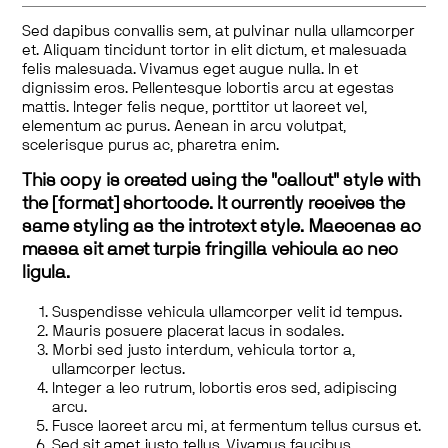
Sed dapibus convallis sem, at pulvinar nulla ullamcorper
et. Aliquam tincidunt tortor in elit dictum, et malesuada
felis malesuada. Vivamus eget augue nulla. In et
dignissim eros. Pellentesque lobortis arcu at egestas
mattis. Integer felis neque, porttitor ut laoreet vel,
elementum ac purus. Aenean in arcu volutpat,
scelerisque purus ac, pharetra enim.
This copy is created using the "callout" style with
the [format] shortcode. It currently receives the
same styling as the introtext style. Maecenas ac
massa sit amet turpis fringilla vehicula ac nec
ligula.
Suspendisse vehicula ullamcorper velit id tempus.
Mauris posuere placerat lacus in sodales.
Morbi sed justo interdum, vehicula tortor a,
ullamcorper lectus.
Integer a leo rutrum, lobortis eros sed, adipiscing
arcu.
Fusce laoreet arcu mi, at fermentum tellus cursus et.
Sed sit amet justo tellus. Vivamus faucibus