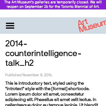
The Art Museum’s galleries are temporarily closed. We will
reopen on September 26 for the Toronto Biennial of Art.
Stay updated
2014-
counterintelligence-
talk_h2
Published November 8, 2016.
This is introductory text, styled using the
"introtext" style with the [format] shortcode.
Lorem ipsum dolor sit amet, consectetur
adipiscing elit. Phasellus sit amet velit lectus. In
pellentesque dolor eu tempus lacinia. Ut blandit