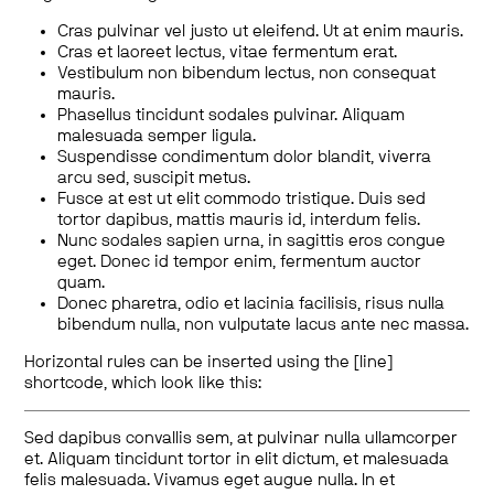
Cras pulvinar vel justo ut eleifend. Ut at enim mauris.
Cras et laoreet lectus, vitae fermentum erat.
Vestibulum non bibendum lectus, non consequat
mauris.
Phasellus tincidunt sodales pulvinar. Aliquam
malesuada semper ligula.
Suspendisse condimentum dolor blandit, viverra
arcu sed, suscipit metus.
Fusce at est ut elit commodo tristique. Duis sed
tortor dapibus, mattis mauris id, interdum felis.
Nunc sodales sapien urna, in sagittis eros congue
eget. Donec id tempor enim, fermentum auctor
quam.
Donec pharetra, odio et lacinia facilisis, risus nulla
bibendum nulla, non vulputate lacus ante nec massa.
Horizontal rules can be inserted using the [line]
shortcode, which look like this:
Sed dapibus convallis sem, at pulvinar nulla ullamcorper
et. Aliquam tincidunt tortor in elit dictum, et malesuada
felis malesuada. Vivamus eget augue nulla. In et