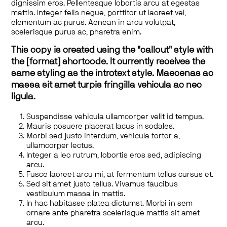
dignissim eros. Pellentesque lobortis arcu at egestas
mattis. Integer felis neque, porttitor ut laoreet vel,
elementum ac purus. Aenean in arcu volutpat,
scelerisque purus ac, pharetra enim.
This copy is created using the "callout" style with
the [format] shortcode. It currently receives the
same styling as the introtext style. Maecenas ac
massa sit amet turpis fringilla vehicula ac nec
ligula.
Suspendisse vehicula ullamcorper velit id tempus.
Mauris posuere placerat lacus in sodales.
Morbi sed justo interdum, vehicula tortor a,
ullamcorper lectus.
Integer a leo rutrum, lobortis eros sed, adipiscing
arcu.
Fusce laoreet arcu mi, at fermentum tellus cursus et.
Sed sit amet justo tellus. Vivamus faucibus
vestibulum massa in mattis.
In hac habitasse platea dictumst. Morbi in sem
ornare ante pharetra scelerisque mattis sit amet
arcu.