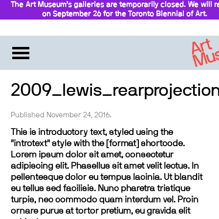
The Art Museum’s galleries are temporarily closed. We will 
on September 26 for the Toronto Biennial of Art.
Stay updated
2009_lewis_rearprojectio
Published November 24, 2016.
This is introductory text, styled using the
"introtext" style with the [format] shortcode.
Lorem ipsum dolor sit amet, consectetur
adipiscing elit. Phasellus sit amet velit lectus. In
pellentesque dolor eu tempus lacinia. Ut blandit
eu tellus sed facilisis. Nunc pharetra tristique
turpis, nec commodo quam interdum vel. Proin
ornare purus at tortor pretium, eu gravida elit