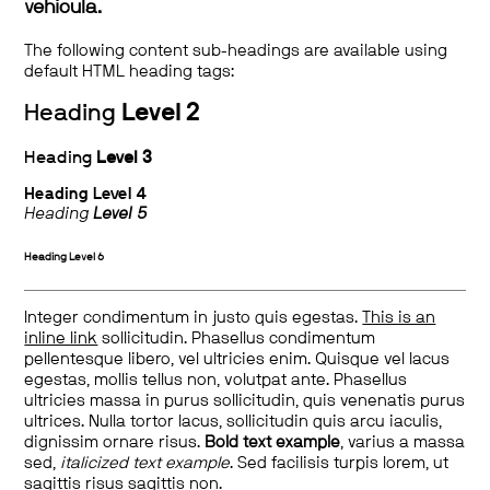
vehicula.
The following content sub-headings are available using
default HTML heading tags:
Heading
Level 2
Heading
Level 3
Heading
Level 4
Heading
Level 5
Heading
Level 6
Integer condimentum in justo quis egestas.
This is an
inline link
sollicitudin. Phasellus condimentum
pellentesque libero, vel ultricies enim. Quisque vel lacus
egestas, mollis tellus non, volutpat ante. Phasellus
ultricies massa in purus sollicitudin, quis venenatis purus
ultrices. Nulla tortor lacus, sollicitudin quis arcu iaculis,
dignissim ornare risus.
Bold text example
, varius a massa
sed,
italicized text example
. Sed facilisis turpis lorem, ut
sagittis risus sagittis non.