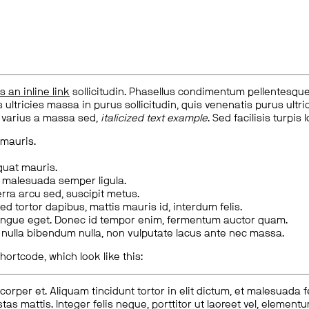
is an inline link
sollicitudin. Phasellus condimentum pellentesque l
 ultricies massa in purus sollicitudin, quis venenatis purus ultrice
, varius a massa sed,
italicized text example
. Sed facilisis turpis 
 mauris.
quat mauris.
m malesuada semper ligula.
rra arcu sed, suscipit metus.
ed tortor dapibus, mattis mauris id, interdum felis.
congue eget. Donec id tempor enim, fermentum auctor quam.
us nulla bibendum nulla, non vulputate lacus ante nec massa.
hortcode, which look like this:
corper et. Aliquam tincidunt tortor in elit dictum, et malesuada 
tas mattis. Integer felis neque, porttitor ut laoreet vel, elemen