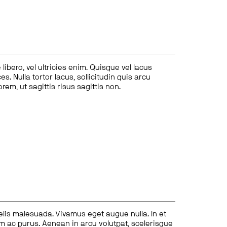
ibero, vel ultricies enim. Quisque vel lacus
s. Nulla tortor lacus, sollicitudin quis arcu
lorem, ut sagittis risus sagittis non.
felis malesuada. Vivamus eget augue nulla. In et
tum ac purus. Aenean in arcu volutpat, scelerisque