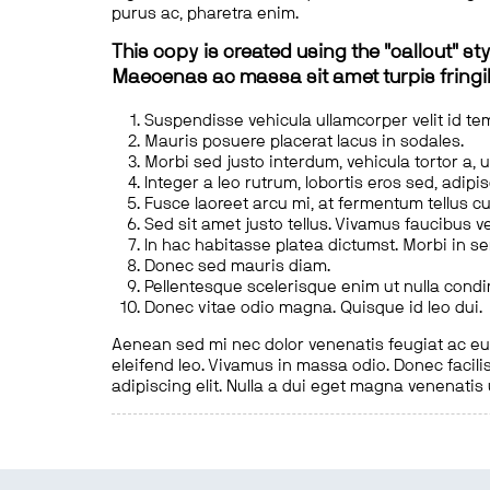
purus ac, pharetra enim.
This copy is created using the "callout" sty
Maecenas ac massa sit amet turpis fringill
Suspendisse vehicula ullamcorper velit id te
Mauris posuere placerat lacus in sodales.
Morbi sed justo interdum, vehicula tortor a, 
Integer a leo rutrum, lobortis eros sed, adipi
Fusce laoreet arcu mi, at fermentum tellus cu
Sed sit amet justo tellus. Vivamus faucibus v
In hac habitasse platea dictumst. Morbi in s
Donec sed mauris diam.
Pellentesque scelerisque enim ut nulla cond
Donec vitae odio magna. Quisque id leo dui.
Aenean sed mi nec dolor venenatis feugiat ac eu t
eleifend leo. Vivamus in massa odio. Donec facilis
adipiscing elit. Nulla a dui eget magna venenatis