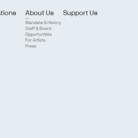
ations
About Us
Support Us
Mandate & History
Staff & Board
Opportunities
For Artists
Press