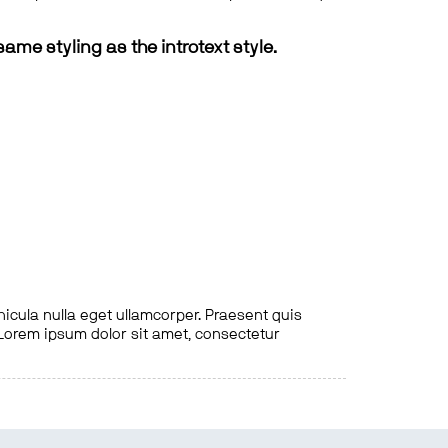
same styling as the introtext style.
hicula nulla eget ullamcorper. Praesent quis
. Lorem ipsum dolor sit amet, consectetur