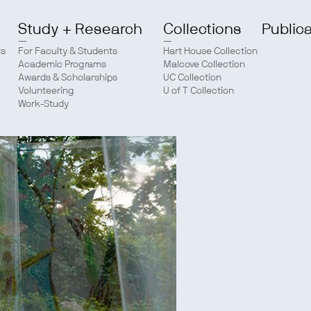
Study + Research
Collections
Public
ts
For Faculty & Students
Hart House Collection
Academic Programs
Malcove Collection
Awards & Scholarships
UC Collection
Volunteering
U of T Collection
Work-Study