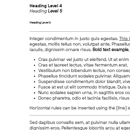
Heading
Level 4
Heading
Level 5
Heading
Level 6
Integer condimentum in justo quis egestas.
This 
egestas, mollis tellus non, volutpat ante. Phasellus
iaculis, dignissim ornare risus.
Bold text example
Cras pulvinar vel justo ut eleifend. Ut at enim
Cras et laoreet lectus, vitae fermentum erat.
Vestibulum non bibendum lectus, non conse
Phasellus tincidunt sodales pulvinar. Aliqua
Suspendisse condimentum dolor blandit, vive
Fusce at est ut elit commodo tristique. Duis s
Nunc sodales sapien urna, in sagittis eros 
Donec pharetra, odio et lacinia facilisis, ris
Horizontal rules can be inserted using the [line] s
Sed dapibus convallis sem, at pulvinar nulla ullam
dignissim eros. Pellentesque lobortis arcu at eges