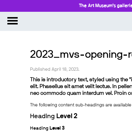
The Art Museum’s gallerie
2023_mvs-opening-r
Published April 18, 2023.
This is introductory text, styled using the
elit. Phasellus sit amet velit lectus. In pel
nec commodo quam interdum vel. Proin ornar
The following content sub-headings are available
Heading
Level 2
Heading
Level 3