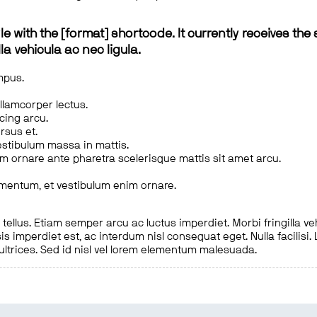
le with the [format] shortcode. It currently receives the 
a vehicula ac nec ligula.
mpus.
ullamcorper lectus.
scing arcu.
rsus et.
estibulum massa in mattis.
em ornare ante pharetra scelerisque mattis sit amet arcu.
imentum, et vestibulum enim ornare.
ellus. Etiam semper arcu ac luctus imperdiet. Morbi fringilla ve
is imperdiet est, ac interdum nisl consequat eget. Nulla facilisi
 ultrices. Sed id nisl vel lorem elementum malesuada.