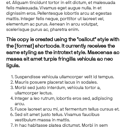
et. Aliquam tincidunt tortor in elit dictum, et malesuada
felis malesuada. Vivamus eget augue nulla. In et
dignissim eros. Pellentesque lobortis arcu at egestas
mattis. Integer felis neque, porttitor ut laoreet vel,
elementum ac purus. Aenean in arcu volutpat,
scelerisque purus ac, pharetra enim.
This copy is created using the "callout" style with
the [format] shortcode. It currently receives the
same styling as the introtext style. Maecenas ac
massa sit amet turpis fringilla vehicula ac nec
ligula.
Suspendisse vehicula ullamcorper velit id tempus.
Mauris posuere placerat lacus in sodales.
Morbi sed justo interdum, vehicula tortor a,
ullamcorper lectus.
Integer a leo rutrum, lobortis eros sed, adipiscing
arcu.
Fusce laoreet arcu mi, at fermentum tellus cursus et.
Sed sit amet justo tellus. Vivamus faucibus
vestibulum massa in mattis.
In hac habitasse platea dictumst. Morbi in sem