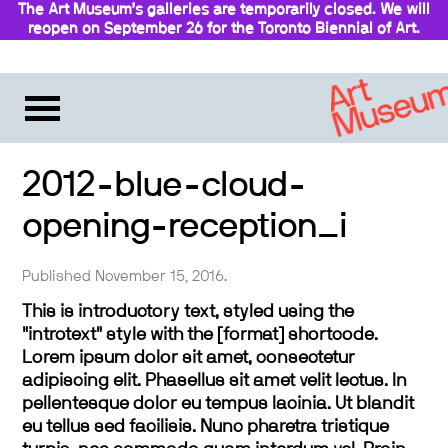
The Art Museum’s galleries are temporarily closed. We will
reopen on September 26 for the Toronto Biennial of Art.
Stay updated
2012-blue-cloud-
opening-reception_i
Published November 15, 2016.
This is introductory text, styled using the
"introtext" style with the [format] shortcode.
Lorem ipsum dolor sit amet, consectetur
adipiscing elit. Phasellus sit amet velit lectus. In
pellentesque dolor eu tempus lacinia. Ut blandit
eu tellus sed facilisis. Nunc pharetra tristique