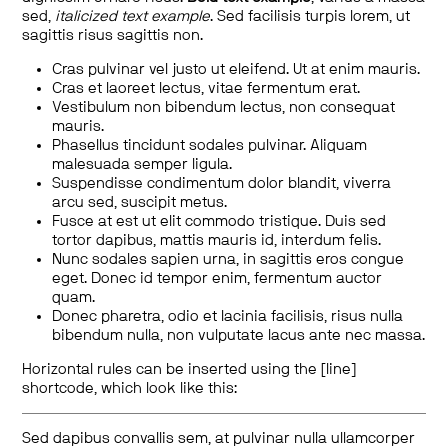
sed,
italicized text example
. Sed facilisis turpis lorem, ut
sagittis risus sagittis non.
Cras pulvinar vel justo ut eleifend. Ut at enim mauris.
Cras et laoreet lectus, vitae fermentum erat.
Vestibulum non bibendum lectus, non consequat
mauris.
Phasellus tincidunt sodales pulvinar. Aliquam
malesuada semper ligula.
Suspendisse condimentum dolor blandit, viverra
arcu sed, suscipit metus.
Fusce at est ut elit commodo tristique. Duis sed
tortor dapibus, mattis mauris id, interdum felis.
Nunc sodales sapien urna, in sagittis eros congue
eget. Donec id tempor enim, fermentum auctor
quam.
Donec pharetra, odio et lacinia facilisis, risus nulla
bibendum nulla, non vulputate lacus ante nec massa.
Horizontal rules can be inserted using the [line]
shortcode, which look like this:
Sed dapibus convallis sem, at pulvinar nulla ullamcorper