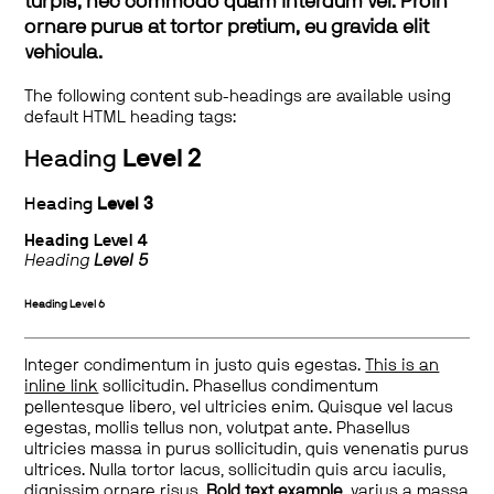
turpis, nec commodo quam interdum vel. Proin
ornare purus at tortor pretium, eu gravida elit
vehicula.
The following content sub-headings are available using
default HTML heading tags:
Heading
Level 2
Heading
Level 3
Heading
Level 4
Heading
Level 5
Heading
Level 6
Integer condimentum in justo quis egestas.
This is an
inline link
sollicitudin. Phasellus condimentum
pellentesque libero, vel ultricies enim. Quisque vel lacus
egestas, mollis tellus non, volutpat ante. Phasellus
ultricies massa in purus sollicitudin, quis venenatis purus
ultrices. Nulla tortor lacus, sollicitudin quis arcu iaculis,
dignissim ornare risus.
Bold text example
, varius a massa