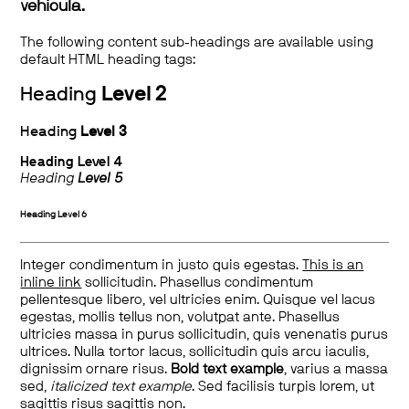
vehicula.
The following content sub-headings are available using
default HTML heading tags:
Heading
Level 2
Heading
Level 3
Heading
Level 4
Heading
Level 5
Heading
Level 6
Integer condimentum in justo quis egestas.
This is an
inline link
sollicitudin. Phasellus condimentum
pellentesque libero, vel ultricies enim. Quisque vel lacus
egestas, mollis tellus non, volutpat ante. Phasellus
ultricies massa in purus sollicitudin, quis venenatis purus
ultrices. Nulla tortor lacus, sollicitudin quis arcu iaculis,
dignissim ornare risus.
Bold text example
, varius a massa
sed,
italicized text example
. Sed facilisis turpis lorem, ut
sagittis risus sagittis non.