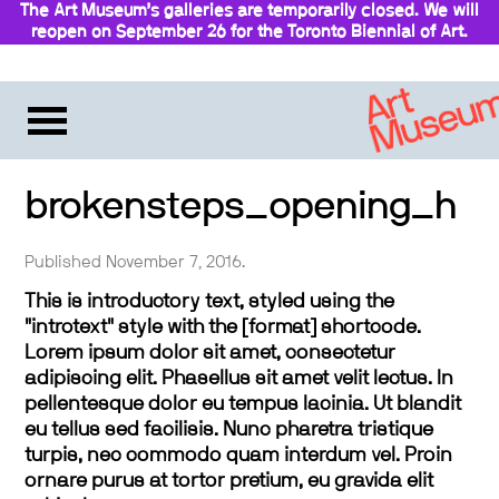
The Art Museum’s galleries are temporarily closed. We will
reopen on September 26 for the Toronto Biennial of Art.
Stay updated
brokensteps_opening_h
Published November 7, 2016.
This is introductory text, styled using the
"introtext" style with the [format] shortcode.
Lorem ipsum dolor sit amet, consectetur
adipiscing elit. Phasellus sit amet velit lectus. In
pellentesque dolor eu tempus lacinia. Ut blandit
eu tellus sed facilisis. Nunc pharetra tristique
turpis, nec commodo quam interdum vel. Proin
ornare purus at tortor pretium, eu gravida elit