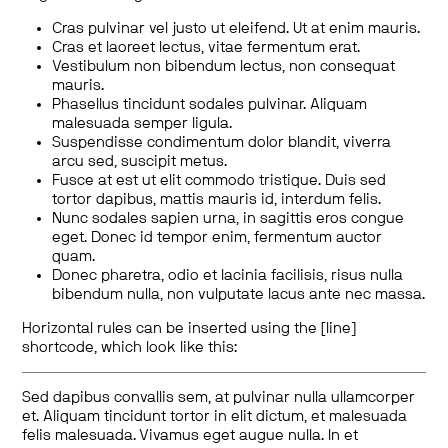
Cras pulvinar vel justo ut eleifend. Ut at enim mauris.
Cras et laoreet lectus, vitae fermentum erat.
Vestibulum non bibendum lectus, non consequat
mauris.
Phasellus tincidunt sodales pulvinar. Aliquam
malesuada semper ligula.
Suspendisse condimentum dolor blandit, viverra
arcu sed, suscipit metus.
Fusce at est ut elit commodo tristique. Duis sed
tortor dapibus, mattis mauris id, interdum felis.
Nunc sodales sapien urna, in sagittis eros congue
eget. Donec id tempor enim, fermentum auctor
quam.
Donec pharetra, odio et lacinia facilisis, risus nulla
bibendum nulla, non vulputate lacus ante nec massa.
Horizontal rules can be inserted using the [line]
shortcode, which look like this:
Sed dapibus convallis sem, at pulvinar nulla ullamcorper
et. Aliquam tincidunt tortor in elit dictum, et malesuada
felis malesuada. Vivamus eget augue nulla. In et