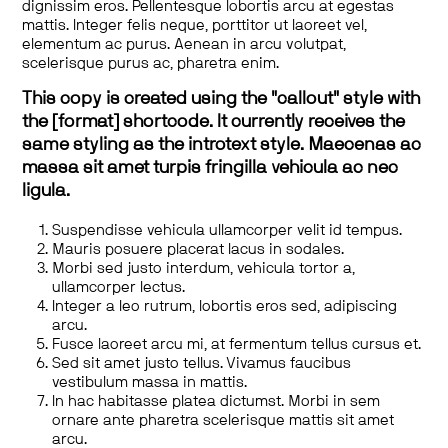
dignissim eros. Pellentesque lobortis arcu at egestas
mattis. Integer felis neque, porttitor ut laoreet vel,
elementum ac purus. Aenean in arcu volutpat,
scelerisque purus ac, pharetra enim.
This copy is created using the "callout" style with
the [format] shortcode. It currently receives the
same styling as the introtext style. Maecenas ac
massa sit amet turpis fringilla vehicula ac nec
ligula.
Suspendisse vehicula ullamcorper velit id tempus.
Mauris posuere placerat lacus in sodales.
Morbi sed justo interdum, vehicula tortor a,
ullamcorper lectus.
Integer a leo rutrum, lobortis eros sed, adipiscing
arcu.
Fusce laoreet arcu mi, at fermentum tellus cursus et.
Sed sit amet justo tellus. Vivamus faucibus
vestibulum massa in mattis.
In hac habitasse platea dictumst. Morbi in sem
ornare ante pharetra scelerisque mattis sit amet
arcu.