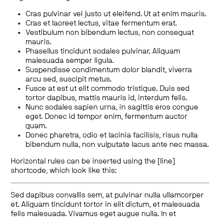
Cras pulvinar vel justo ut eleifend. Ut at enim mauris.
Cras et laoreet lectus, vitae fermentum erat.
Vestibulum non bibendum lectus, non consequat
mauris.
Phasellus tincidunt sodales pulvinar. Aliquam
malesuada semper ligula.
Suspendisse condimentum dolor blandit, viverra
arcu sed, suscipit metus.
Fusce at est ut elit commodo tristique. Duis sed
tortor dapibus, mattis mauris id, interdum felis.
Nunc sodales sapien urna, in sagittis eros congue
eget. Donec id tempor enim, fermentum auctor
quam.
Donec pharetra, odio et lacinia facilisis, risus nulla
bibendum nulla, non vulputate lacus ante nec massa.
Horizontal rules can be inserted using the [line]
shortcode, which look like this:
Sed dapibus convallis sem, at pulvinar nulla ullamcorper
et. Aliquam tincidunt tortor in elit dictum, et malesuada
felis malesuada. Vivamus eget augue nulla. In et