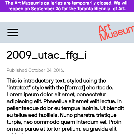
The Art Museum’s galleries are temporarily closed. We will
reopen on September 26 for the Toronto Biennial of Art.
2009_utac_ffg_i
Published October 24, 2016.
This is introductory text, styled using the
"introtext" style with the [format] shortcode.
Lorem ipsum dolor sit amet, consectetur
adipiscing elit. Phasellus sit amet velit lectus. In
pellentesque dolor eu tempus lacinia. Ut blandit
eu tellus sed facilisis. Nunc pharetra tristique
turpis, nec commodo quam interdum vel. Proin
ornare purus at tortor pretium, eu gravida elit