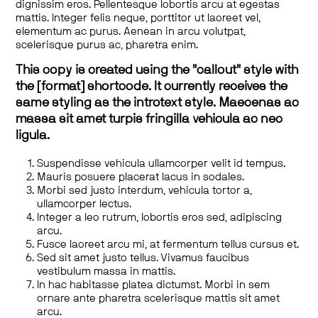
dignissim eros. Pellentesque lobortis arcu at egestas
mattis. Integer felis neque, porttitor ut laoreet vel,
elementum ac purus. Aenean in arcu volutpat,
scelerisque purus ac, pharetra enim.
This copy is created using the "callout" style with
the [format] shortcode. It currently receives the
same styling as the introtext style. Maecenas ac
massa sit amet turpis fringilla vehicula ac nec
ligula.
Suspendisse vehicula ullamcorper velit id tempus.
Mauris posuere placerat lacus in sodales.
Morbi sed justo interdum, vehicula tortor a,
ullamcorper lectus.
Integer a leo rutrum, lobortis eros sed, adipiscing
arcu.
Fusce laoreet arcu mi, at fermentum tellus cursus et.
Sed sit amet justo tellus. Vivamus faucibus
vestibulum massa in mattis.
In hac habitasse platea dictumst. Morbi in sem
ornare ante pharetra scelerisque mattis sit amet
arcu.