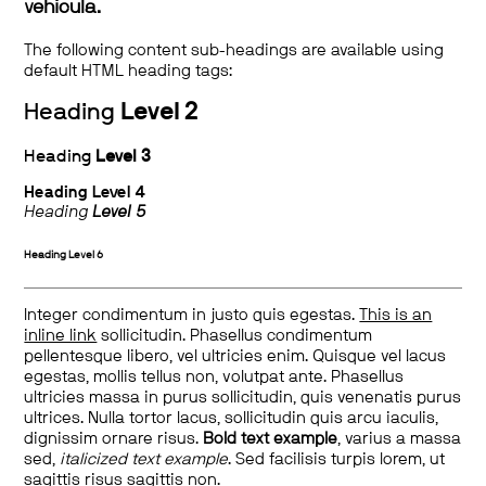
vehicula.
The following content sub-headings are available using
default HTML heading tags:
Heading
Level 2
Heading
Level 3
Heading
Level 4
Heading
Level 5
Heading
Level 6
Integer condimentum in justo quis egestas.
This is an
inline link
sollicitudin. Phasellus condimentum
pellentesque libero, vel ultricies enim. Quisque vel lacus
egestas, mollis tellus non, volutpat ante. Phasellus
ultricies massa in purus sollicitudin, quis venenatis purus
ultrices. Nulla tortor lacus, sollicitudin quis arcu iaculis,
dignissim ornare risus.
Bold text example
, varius a massa
sed,
italicized text example
. Sed facilisis turpis lorem, ut
sagittis risus sagittis non.