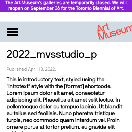
The Art Museum’s galleries are temporarily closed. We will
reopen on September 26 for the Toronto Biennial of Art.
Stay updated
2022_mvsstudio_p
Published April 18, 2022.
This is introductory text, styled using the
"introtext" style with the [format] shortcode.
Lorem ipsum dolor sit amet, consectetur
adipiscing elit. Phasellus sit amet velit lectus. In
pellentesque dolor eu tempus lacinia. Ut blandit
eu tellus sed facilisis. Nunc pharetra tristique
turpis, nec commodo quam interdum vel. Proin
ornare purus at tortor pretium, eu gravida elit