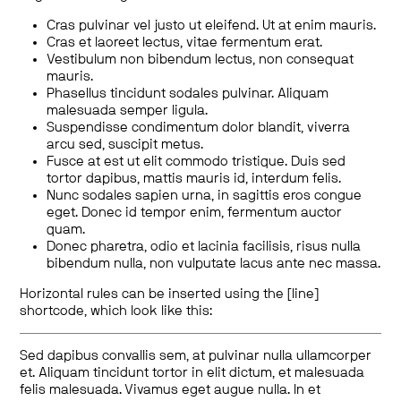
Cras pulvinar vel justo ut eleifend. Ut at enim mauris.
Cras et laoreet lectus, vitae fermentum erat.
Vestibulum non bibendum lectus, non consequat
mauris.
Phasellus tincidunt sodales pulvinar. Aliquam
malesuada semper ligula.
Suspendisse condimentum dolor blandit, viverra
arcu sed, suscipit metus.
Fusce at est ut elit commodo tristique. Duis sed
tortor dapibus, mattis mauris id, interdum felis.
Nunc sodales sapien urna, in sagittis eros congue
eget. Donec id tempor enim, fermentum auctor
quam.
Donec pharetra, odio et lacinia facilisis, risus nulla
bibendum nulla, non vulputate lacus ante nec massa.
Horizontal rules can be inserted using the [line]
shortcode, which look like this:
Sed dapibus convallis sem, at pulvinar nulla ullamcorper
et. Aliquam tincidunt tortor in elit dictum, et malesuada
felis malesuada. Vivamus eget augue nulla. In et