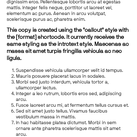
dignissim eros. Pellentesque lobortis arcu at egestas
mattis. Integer felis neque, porttitor ut laoreet vel,
elementum ac purus. Aenean in arcu volutpat,
scelerisque purus ac, pharetra enim.
This copy is created using the "callout" style with
the [format] shortcode. It currently receives the
same styling as the introtext style. Maecenas ac
massa sit amet turpis fringilla vehicula ac nec
ligula.
Suspendisse vehicula ullamcorper velit id tempus.
Mauris posuere placerat lacus in sodales.
Morbi sed justo interdum, vehicula tortor a,
ullamcorper lectus.
Integer a leo rutrum, lobortis eros sed, adipiscing
arcu.
Fusce laoreet arcu mi, at fermentum tellus cursus et.
Sed sit amet justo tellus. Vivamus faucibus
vestibulum massa in mattis.
In hac habitasse platea dictumst. Morbi in sem
ornare ante pharetra scelerisque mattis sit amet
arcu.