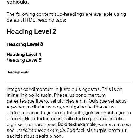
vehicula.
The following content sub-headings are available using
default HTML heading tags:
Heading
Level 2
Heading
Level 3
Heading
Level 4
Heading
Level 5
Heading
Level 6
Integer condimentum in justo quis egestas.
This is an
inline link
sollicitudin. Phasellus condimentum
pellentesque libero, vel ultricies enim. Quisque vel lacus
egestas, mollis tellus non, volutpat ante. Phasellus
ultricies massa in purus sollicitudin, quis venenatis purus
ultrices. Nulla tortor lacus, sollicitudin quis arcu iaculis,
dignissim ornare risus.
Bold text example
, varius a massa
sed,
italicized text example
. Sed facilisis turpis lorem, ut
sagittis risus sagittis non.