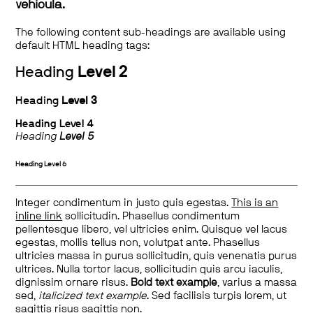
vehicula.
The following content sub-headings are available using
default HTML heading tags:
Heading
Level 2
Heading
Level 3
Heading
Level 4
Heading
Level 5
Heading
Level 6
Integer condimentum in justo quis egestas.
This is an
inline link
sollicitudin. Phasellus condimentum
pellentesque libero, vel ultricies enim. Quisque vel lacus
egestas, mollis tellus non, volutpat ante. Phasellus
ultricies massa in purus sollicitudin, quis venenatis purus
ultrices. Nulla tortor lacus, sollicitudin quis arcu iaculis,
dignissim ornare risus.
Bold text example
, varius a massa
sed,
italicized text example
. Sed facilisis turpis lorem, ut
sagittis risus sagittis non.