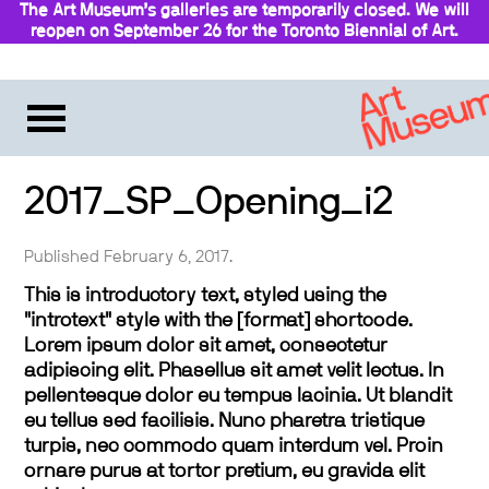
The Art Museum’s galleries are temporarily closed. We will
reopen on September 26 for the Toronto Biennial of Art.
Stay updated
2017_SP_Opening_i2
Published February 6, 2017.
This is introductory text, styled using the
"introtext" style with the [format] shortcode.
Lorem ipsum dolor sit amet, consectetur
adipiscing elit. Phasellus sit amet velit lectus. In
pellentesque dolor eu tempus lacinia. Ut blandit
eu tellus sed facilisis. Nunc pharetra tristique
turpis, nec commodo quam interdum vel. Proin
ornare purus at tortor pretium, eu gravida elit