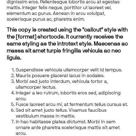
dignissim eros. Pellentesque lobortis arcu at egestas
mattis. Integer felis neque, porttitor ut laoreet vel,
elementum ac purus. Aenean in arcu volutpat,
scelerisque purus ac, pharetra enim.
This copy is created using the "callout" style with
the [format] shortcode. It currently receives the
same styling as the introtext style. Maecenas ac
massa sit amet turpis fringilla vehicula ac nec
ligula.
Suspendisse vehicula ullamcorper velit id tempus.
Mauris posuere placerat lacus in sodales.
Morbi sed justo interdum, vehicula tortor a,
ullamcorper lectus.
Integer a leo rutrum, lobortis eros sed, adipiscing
arcu.
Fusce laoreet arcu mi, at fermentum tellus cursus et.
Sed sit amet justo tellus. Vivamus faucibus
vestibulum massa in mattis.
In hac habitasse platea dictumst. Morbi in sem
ornare ante pharetra scelerisque mattis sit amet
arcu.