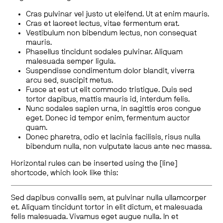
Cras pulvinar vel justo ut eleifend. Ut at enim mauris.
Cras et laoreet lectus, vitae fermentum erat.
Vestibulum non bibendum lectus, non consequat
mauris.
Phasellus tincidunt sodales pulvinar. Aliquam
malesuada semper ligula.
Suspendisse condimentum dolor blandit, viverra
arcu sed, suscipit metus.
Fusce at est ut elit commodo tristique. Duis sed
tortor dapibus, mattis mauris id, interdum felis.
Nunc sodales sapien urna, in sagittis eros congue
eget. Donec id tempor enim, fermentum auctor
quam.
Donec pharetra, odio et lacinia facilisis, risus nulla
bibendum nulla, non vulputate lacus ante nec massa.
Horizontal rules can be inserted using the [line]
shortcode, which look like this:
Sed dapibus convallis sem, at pulvinar nulla ullamcorper
et. Aliquam tincidunt tortor in elit dictum, et malesuada
felis malesuada. Vivamus eget augue nulla. In et