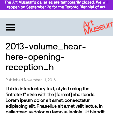
The Art Museum’s galleries are temporarily closed. We will
reopen on September 26 for the Toronto Biennial of Art.
Stay updated
2013-volume_hear-
here-opening-
reception_h
Published November 11, 2016.
This is introductory text, styled using the
"introtext" style with the [format] shortcode.
Lorem ipsum dolor sit amet, consectetur
adipiscing elit. Phasellus sit amet velit lectus. In
pellentesque dolor eu tempus lacinia. Ut blandit