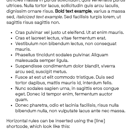
ultricies massa in purus sollicitudin, quis venenatis purus
ultrices. Nulla tortor lacus, sollicitudin quis arcu iaculis,
dignissim ornare risus.
Bold text example
, varius a massa
sed,
italicized text example
. Sed facilisis turpis lorem, ut
sagittis risus sagittis non.
Cras pulvinar vel justo ut eleifend. Ut at enim mauris.
Cras et laoreet lectus, vitae fermentum erat.
Vestibulum non bibendum lectus, non consequat
mauris.
Phasellus tincidunt sodales pulvinar. Aliquam
malesuada semper ligula.
Suspendisse condimentum dolor blandit, viverra
arcu sed, suscipit metus.
Fusce at est ut elit commodo tristique. Duis sed
tortor dapibus, mattis mauris id, interdum felis.
Nunc sodales sapien urna, in sagittis eros congue
eget. Donec id tempor enim, fermentum auctor
quam.
Donec pharetra, odio et lacinia facilisis, risus nulla
bibendum nulla, non vulputate lacus ante nec massa.
Horizontal rules can be inserted using the [line]
shortcode, which look like this: