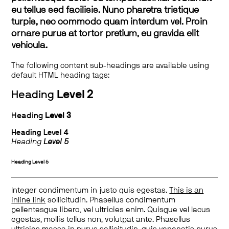
eu tellus sed facilisis. Nunc pharetra tristique
turpis, nec commodo quam interdum vel. Proin
ornare purus at tortor pretium, eu gravida elit
vehicula.
The following content sub-headings are available using
default HTML heading tags:
Heading
Level 2
Heading
Level 3
Heading
Level 4
Heading
Level 5
Heading
Level 6
Integer condimentum in justo quis egestas.
This is an
inline link
sollicitudin. Phasellus condimentum
pellentesque libero, vel ultricies enim. Quisque vel lacus
egestas, mollis tellus non, volutpat ante. Phasellus