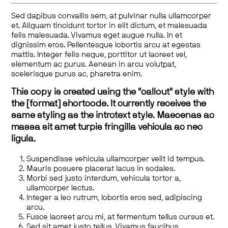
Sed dapibus convallis sem, at pulvinar nulla ullamcorper
et. Aliquam tincidunt tortor in elit dictum, et malesuada
felis malesuada. Vivamus eget augue nulla. In et
dignissim eros. Pellentesque lobortis arcu at egestas
mattis. Integer felis neque, porttitor ut laoreet vel,
elementum ac purus. Aenean in arcu volutpat,
scelerisque purus ac, pharetra enim.
This copy is created using the "callout" style with
the [format] shortcode. It currently receives the
same styling as the introtext style. Maecenas ac
massa sit amet turpis fringilla vehicula ac nec
ligula.
Suspendisse vehicula ullamcorper velit id tempus.
Mauris posuere placerat lacus in sodales.
Morbi sed justo interdum, vehicula tortor a,
ullamcorper lectus.
Integer a leo rutrum, lobortis eros sed, adipiscing
arcu.
Fusce laoreet arcu mi, at fermentum tellus cursus et.
Sed sit amet justo tellus. Vivamus faucibus