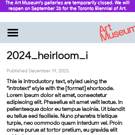
The Art Museum’s galleries are temporarily closed. We will
reopen on September 26 for the Toronto Biennial of Art.
Stay updated
2024_heirloom_i
Published December 19, 2023.
This is introductory text, styled using the
"introtext" style with the [format] shortcode.
Lorem ipsum dolor sit amet, consectetur
adipiscing elit. Phasellus sit amet velit lectus. In
pellentesque dolor eu tempus lacinia. Ut blandit
eu tellus sed facilisis. Nunc pharetra tristique
turpis, nec commodo quam interdum vel. Proin
ornare purus at tortor pretium, eu gravida elit