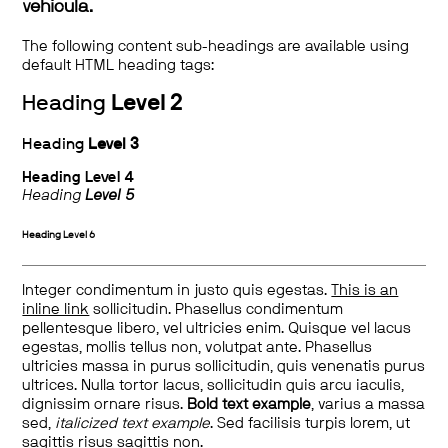
vehicula.
The following content sub-headings are available using
default HTML heading tags:
Heading
Level 2
Heading
Level 3
Heading
Level 4
Heading
Level 5
Heading
Level 6
Integer condimentum in justo quis egestas.
This is an
inline link
sollicitudin. Phasellus condimentum
pellentesque libero, vel ultricies enim. Quisque vel lacus
egestas, mollis tellus non, volutpat ante. Phasellus
ultricies massa in purus sollicitudin, quis venenatis purus
ultrices. Nulla tortor lacus, sollicitudin quis arcu iaculis,
dignissim ornare risus.
Bold text example
, varius a massa
sed,
italicized text example
. Sed facilisis turpis lorem, ut
sagittis risus sagittis non.