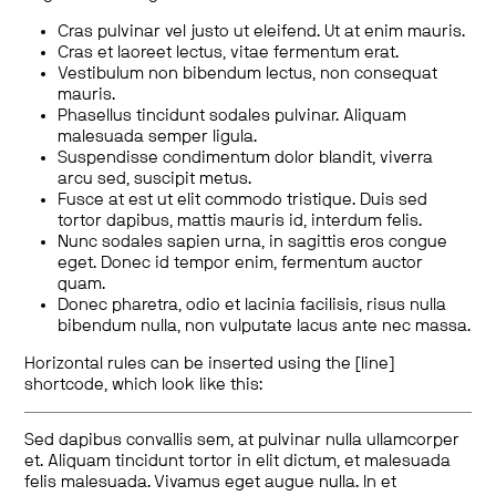
Cras pulvinar vel justo ut eleifend. Ut at enim mauris.
Cras et laoreet lectus, vitae fermentum erat.
Vestibulum non bibendum lectus, non consequat
mauris.
Phasellus tincidunt sodales pulvinar. Aliquam
malesuada semper ligula.
Suspendisse condimentum dolor blandit, viverra
arcu sed, suscipit metus.
Fusce at est ut elit commodo tristique. Duis sed
tortor dapibus, mattis mauris id, interdum felis.
Nunc sodales sapien urna, in sagittis eros congue
eget. Donec id tempor enim, fermentum auctor
quam.
Donec pharetra, odio et lacinia facilisis, risus nulla
bibendum nulla, non vulputate lacus ante nec massa.
Horizontal rules can be inserted using the [line]
shortcode, which look like this:
Sed dapibus convallis sem, at pulvinar nulla ullamcorper
et. Aliquam tincidunt tortor in elit dictum, et malesuada
felis malesuada. Vivamus eget augue nulla. In et