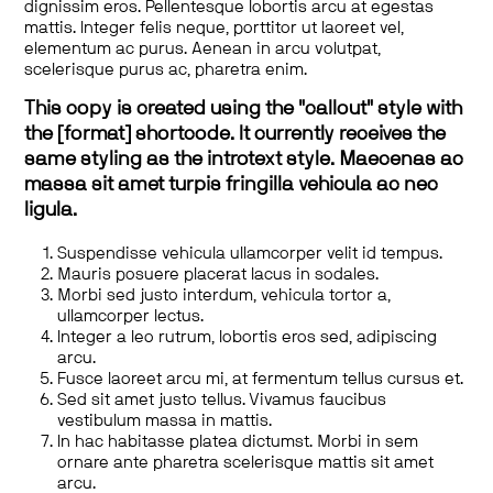
dignissim eros. Pellentesque lobortis arcu at egestas
mattis. Integer felis neque, porttitor ut laoreet vel,
elementum ac purus. Aenean in arcu volutpat,
scelerisque purus ac, pharetra enim.
This copy is created using the "callout" style with
the [format] shortcode. It currently receives the
same styling as the introtext style. Maecenas ac
massa sit amet turpis fringilla vehicula ac nec
ligula.
Suspendisse vehicula ullamcorper velit id tempus.
Mauris posuere placerat lacus in sodales.
Morbi sed justo interdum, vehicula tortor a,
ullamcorper lectus.
Integer a leo rutrum, lobortis eros sed, adipiscing
arcu.
Fusce laoreet arcu mi, at fermentum tellus cursus et.
Sed sit amet justo tellus. Vivamus faucibus
vestibulum massa in mattis.
In hac habitasse platea dictumst. Morbi in sem
ornare ante pharetra scelerisque mattis sit amet
arcu.