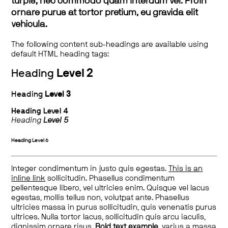
turpis, nec commodo quam interdum vel. Proin
ornare purus at tortor pretium, eu gravida elit
vehicula.
The following content sub-headings are available using
default HTML heading tags:
Heading
Level 2
Heading
Level 3
Heading
Level 4
Heading
Level 5
Heading
Level 6
Integer condimentum in justo quis egestas.
This is an
inline link
sollicitudin. Phasellus condimentum
pellentesque libero, vel ultricies enim. Quisque vel lacus
egestas, mollis tellus non, volutpat ante. Phasellus
ultricies massa in purus sollicitudin, quis venenatis purus
ultrices. Nulla tortor lacus, sollicitudin quis arcu iaculis,
dignissim ornare risus.
Bold text example
, varius a massa