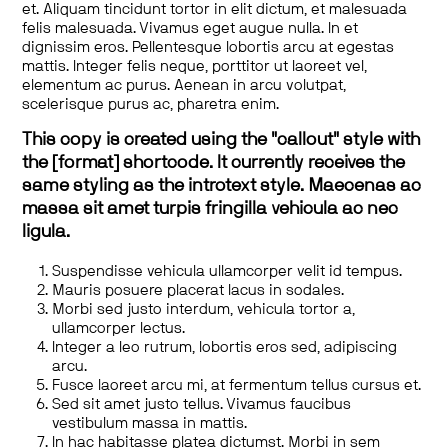
et. Aliquam tincidunt tortor in elit dictum, et malesuada
felis malesuada. Vivamus eget augue nulla. In et
dignissim eros. Pellentesque lobortis arcu at egestas
mattis. Integer felis neque, porttitor ut laoreet vel,
elementum ac purus. Aenean in arcu volutpat,
scelerisque purus ac, pharetra enim.
This copy is created using the "callout" style with
the [format] shortcode. It currently receives the
same styling as the introtext style. Maecenas ac
massa sit amet turpis fringilla vehicula ac nec
ligula.
Suspendisse vehicula ullamcorper velit id tempus.
Mauris posuere placerat lacus in sodales.
Morbi sed justo interdum, vehicula tortor a,
ullamcorper lectus.
Integer a leo rutrum, lobortis eros sed, adipiscing
arcu.
Fusce laoreet arcu mi, at fermentum tellus cursus et.
Sed sit amet justo tellus. Vivamus faucibus
vestibulum massa in mattis.
In hac habitasse platea dictumst. Morbi in sem