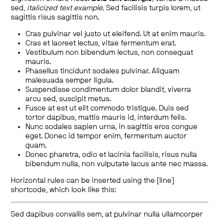
sed,
italicized text example
. Sed facilisis turpis lorem, ut
sagittis risus sagittis non.
Cras pulvinar vel justo ut eleifend. Ut at enim mauris.
Cras et laoreet lectus, vitae fermentum erat.
Vestibulum non bibendum lectus, non consequat
mauris.
Phasellus tincidunt sodales pulvinar. Aliquam
malesuada semper ligula.
Suspendisse condimentum dolor blandit, viverra
arcu sed, suscipit metus.
Fusce at est ut elit commodo tristique. Duis sed
tortor dapibus, mattis mauris id, interdum felis.
Nunc sodales sapien urna, in sagittis eros congue
eget. Donec id tempor enim, fermentum auctor
quam.
Donec pharetra, odio et lacinia facilisis, risus nulla
bibendum nulla, non vulputate lacus ante nec massa.
Horizontal rules can be inserted using the [line]
shortcode, which look like this:
Sed dapibus convallis sem, at pulvinar nulla ullamcorper