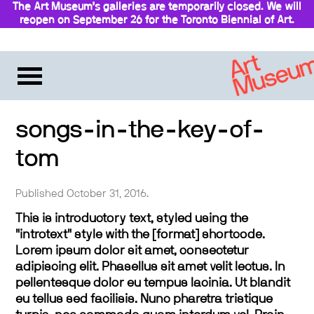
The Art Museum’s galleries are temporarily closed. We will
reopen on September 26 for the Toronto Biennial of Art.
Stay updated
songs-in-the-key-of-
tom
Published October 31, 2016.
This is introductory text, styled using the
"introtext" style with the [format] shortcode.
Lorem ipsum dolor sit amet, consectetur
adipiscing elit. Phasellus sit amet velit lectus. In
pellentesque dolor eu tempus lacinia. Ut blandit
eu tellus sed facilisis. Nunc pharetra tristique