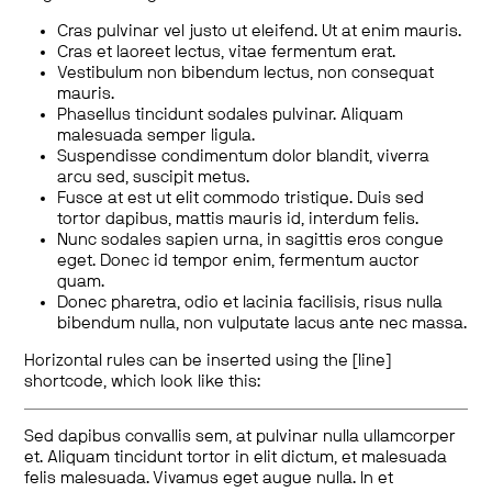
Cras pulvinar vel justo ut eleifend. Ut at enim mauris.
Cras et laoreet lectus, vitae fermentum erat.
Vestibulum non bibendum lectus, non consequat
mauris.
Phasellus tincidunt sodales pulvinar. Aliquam
malesuada semper ligula.
Suspendisse condimentum dolor blandit, viverra
arcu sed, suscipit metus.
Fusce at est ut elit commodo tristique. Duis sed
tortor dapibus, mattis mauris id, interdum felis.
Nunc sodales sapien urna, in sagittis eros congue
eget. Donec id tempor enim, fermentum auctor
quam.
Donec pharetra, odio et lacinia facilisis, risus nulla
bibendum nulla, non vulputate lacus ante nec massa.
Horizontal rules can be inserted using the [line]
shortcode, which look like this:
Sed dapibus convallis sem, at pulvinar nulla ullamcorper
et. Aliquam tincidunt tortor in elit dictum, et malesuada
felis malesuada. Vivamus eget augue nulla. In et