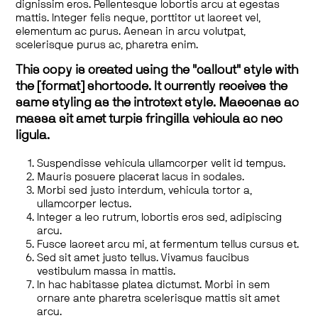
dignissim eros. Pellentesque lobortis arcu at egestas
mattis. Integer felis neque, porttitor ut laoreet vel,
elementum ac purus. Aenean in arcu volutpat,
scelerisque purus ac, pharetra enim.
This copy is created using the "callout" style with
the [format] shortcode. It currently receives the
same styling as the introtext style. Maecenas ac
massa sit amet turpis fringilla vehicula ac nec
ligula.
Suspendisse vehicula ullamcorper velit id tempus.
Mauris posuere placerat lacus in sodales.
Morbi sed justo interdum, vehicula tortor a,
ullamcorper lectus.
Integer a leo rutrum, lobortis eros sed, adipiscing
arcu.
Fusce laoreet arcu mi, at fermentum tellus cursus et.
Sed sit amet justo tellus. Vivamus faucibus
vestibulum massa in mattis.
In hac habitasse platea dictumst. Morbi in sem
ornare ante pharetra scelerisque mattis sit amet
arcu.