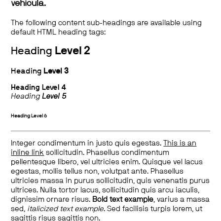
vehicula.
The following content sub-headings are available using
default HTML heading tags:
Heading
Level 2
Heading
Level 3
Heading
Level 4
Heading
Level 5
Heading
Level 6
Integer condimentum in justo quis egestas.
This is an
inline link
sollicitudin. Phasellus condimentum
pellentesque libero, vel ultricies enim. Quisque vel lacus
egestas, mollis tellus non, volutpat ante. Phasellus
ultricies massa in purus sollicitudin, quis venenatis purus
ultrices. Nulla tortor lacus, sollicitudin quis arcu iaculis,
dignissim ornare risus.
Bold text example
, varius a massa
sed,
italicized text example
. Sed facilisis turpis lorem, ut
sagittis risus sagittis non.