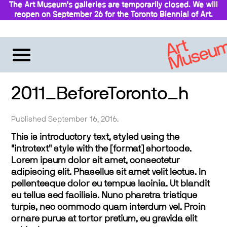
The Art Museum’s galleries are temporarily closed. We will
reopen on September 26 for the Toronto Biennial of Art.
Stay updated
2011_BeforeToronto_h
Published September 16, 2016.
This is introductory text, styled using the
"introtext" style with the [format] shortcode.
Lorem ipsum dolor sit amet, consectetur
adipiscing elit. Phasellus sit amet velit lectus. In
pellentesque dolor eu tempus lacinia. Ut blandit
eu tellus sed facilisis. Nunc pharetra tristique
turpis, nec commodo quam interdum vel. Proin
ornare purus at tortor pretium, eu gravida elit