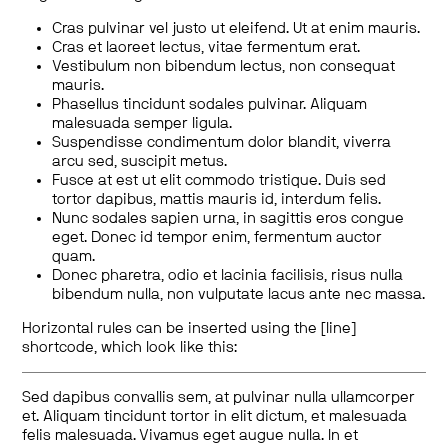
Cras pulvinar vel justo ut eleifend. Ut at enim mauris.
Cras et laoreet lectus, vitae fermentum erat.
Vestibulum non bibendum lectus, non consequat
mauris.
Phasellus tincidunt sodales pulvinar. Aliquam
malesuada semper ligula.
Suspendisse condimentum dolor blandit, viverra
arcu sed, suscipit metus.
Fusce at est ut elit commodo tristique. Duis sed
tortor dapibus, mattis mauris id, interdum felis.
Nunc sodales sapien urna, in sagittis eros congue
eget. Donec id tempor enim, fermentum auctor
quam.
Donec pharetra, odio et lacinia facilisis, risus nulla
bibendum nulla, non vulputate lacus ante nec massa.
Horizontal rules can be inserted using the [line]
shortcode, which look like this:
Sed dapibus convallis sem, at pulvinar nulla ullamcorper
et. Aliquam tincidunt tortor in elit dictum, et malesuada
felis malesuada. Vivamus eget augue nulla. In et