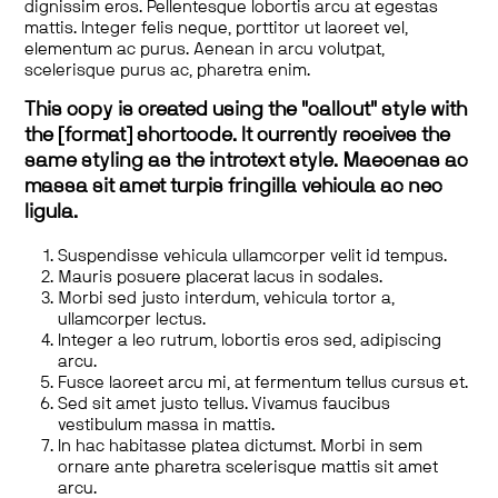
dignissim eros. Pellentesque lobortis arcu at egestas
mattis. Integer felis neque, porttitor ut laoreet vel,
elementum ac purus. Aenean in arcu volutpat,
scelerisque purus ac, pharetra enim.
This copy is created using the "callout" style with
the [format] shortcode. It currently receives the
same styling as the introtext style. Maecenas ac
massa sit amet turpis fringilla vehicula ac nec
ligula.
Suspendisse vehicula ullamcorper velit id tempus.
Mauris posuere placerat lacus in sodales.
Morbi sed justo interdum, vehicula tortor a,
ullamcorper lectus.
Integer a leo rutrum, lobortis eros sed, adipiscing
arcu.
Fusce laoreet arcu mi, at fermentum tellus cursus et.
Sed sit amet justo tellus. Vivamus faucibus
vestibulum massa in mattis.
In hac habitasse platea dictumst. Morbi in sem
ornare ante pharetra scelerisque mattis sit amet
arcu.