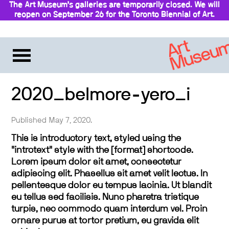
The Art Museum’s galleries are temporarily closed. We will
reopen on September 26 for the Toronto Biennial of Art.
Stay updated
2020_belmore-yero_i
Published May 7, 2020.
This is introductory text, styled using the
"introtext" style with the [format] shortcode.
Lorem ipsum dolor sit amet, consectetur
adipiscing elit. Phasellus sit amet velit lectus. In
pellentesque dolor eu tempus lacinia. Ut blandit
eu tellus sed facilisis. Nunc pharetra tristique
turpis, nec commodo quam interdum vel. Proin
ornare purus at tortor pretium, eu gravida elit