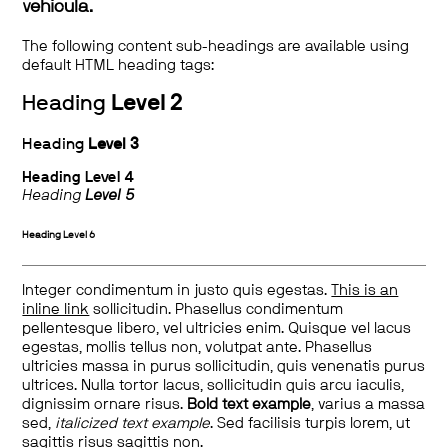
vehicula.
The following content sub-headings are available using
default HTML heading tags:
Heading
Level 2
Heading
Level 3
Heading
Level 4
Heading
Level 5
Heading
Level 6
Integer condimentum in justo quis egestas.
This is an
inline link
sollicitudin. Phasellus condimentum
pellentesque libero, vel ultricies enim. Quisque vel lacus
egestas, mollis tellus non, volutpat ante. Phasellus
ultricies massa in purus sollicitudin, quis venenatis purus
ultrices. Nulla tortor lacus, sollicitudin quis arcu iaculis,
dignissim ornare risus.
Bold text example
, varius a massa
sed,
italicized text example
. Sed facilisis turpis lorem, ut
sagittis risus sagittis non.