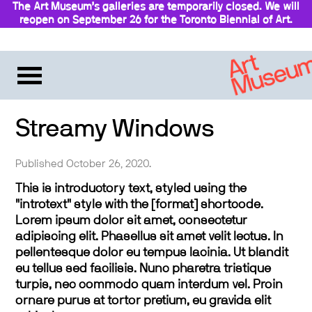
The Art Museum’s galleries are temporarily closed. We will
reopen on September 26 for the Toronto Biennial of Art.
Stay updated
Streamy Windows
Published October 26, 2020.
This is introductory text, styled using the
"introtext" style with the [format] shortcode.
Lorem ipsum dolor sit amet, consectetur
adipiscing elit. Phasellus sit amet velit lectus. In
pellentesque dolor eu tempus lacinia. Ut blandit
eu tellus sed facilisis. Nunc pharetra tristique
turpis, nec commodo quam interdum vel. Proin
ornare purus at tortor pretium, eu gravida elit