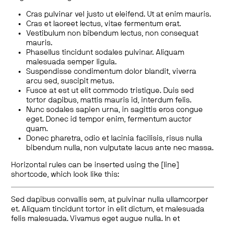
Cras pulvinar vel justo ut eleifend. Ut at enim mauris.
Cras et laoreet lectus, vitae fermentum erat.
Vestibulum non bibendum lectus, non consequat
mauris.
Phasellus tincidunt sodales pulvinar. Aliquam
malesuada semper ligula.
Suspendisse condimentum dolor blandit, viverra
arcu sed, suscipit metus.
Fusce at est ut elit commodo tristique. Duis sed
tortor dapibus, mattis mauris id, interdum felis.
Nunc sodales sapien urna, in sagittis eros congue
eget. Donec id tempor enim, fermentum auctor
quam.
Donec pharetra, odio et lacinia facilisis, risus nulla
bibendum nulla, non vulputate lacus ante nec massa.
Horizontal rules can be inserted using the [line]
shortcode, which look like this:
Sed dapibus convallis sem, at pulvinar nulla ullamcorper
et. Aliquam tincidunt tortor in elit dictum, et malesuada
felis malesuada. Vivamus eget augue nulla. In et