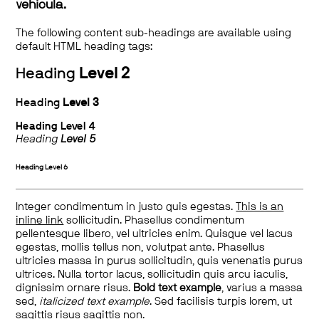
vehicula.
The following content sub-headings are available using
default HTML heading tags:
Heading
Level 2
Heading
Level 3
Heading
Level 4
Heading
Level 5
Heading
Level 6
Integer condimentum in justo quis egestas.
This is an
inline link
sollicitudin. Phasellus condimentum
pellentesque libero, vel ultricies enim. Quisque vel lacus
egestas, mollis tellus non, volutpat ante. Phasellus
ultricies massa in purus sollicitudin, quis venenatis purus
ultrices. Nulla tortor lacus, sollicitudin quis arcu iaculis,
dignissim ornare risus.
Bold text example
, varius a massa
sed,
italicized text example
. Sed facilisis turpis lorem, ut
sagittis risus sagittis non.