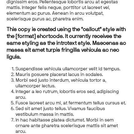
dignissim eros. Pellentesque lobortis arcu at egestas
mattis. Integer felis neque, porttitor ut laoreet vel,
elementum ac purus. Aenean in arcu volutpat,
scelerisque purus ac, pharetra enim.
This copy is created using the "callout" style with
the [format] shortcode. It currently receives the
same styling as the introtext style. Maecenas ac
massa sit amet turpis fringilla vehicula ac nec
ligula.
Suspendisse vehicula ullamcorper velit id tempus.
Mauris posuere placerat lacus in sodales.
Morbi sed justo interdum, vehicula tortor a,
ullamcorper lectus.
Integer a leo rutrum, lobortis eros sed, adipiscing
arcu.
Fusce laoreet arcu mi, at fermentum tellus cursus et.
Sed sit amet justo tellus. Vivamus faucibus
vestibulum massa in mattis.
In hac habitasse platea dictumst. Morbi in sem
ornare ante pharetra scelerisque mattis sit amet
arcu.