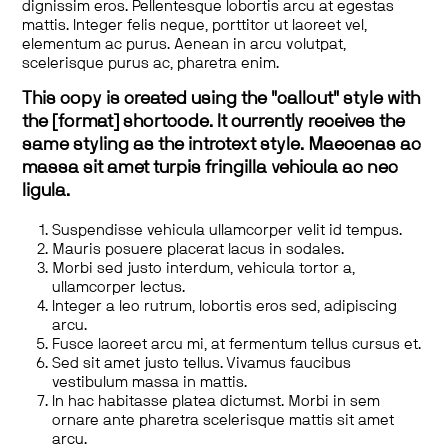
dignissim eros. Pellentesque lobortis arcu at egestas
mattis. Integer felis neque, porttitor ut laoreet vel,
elementum ac purus. Aenean in arcu volutpat,
scelerisque purus ac, pharetra enim.
This copy is created using the "callout" style with
the [format] shortcode. It currently receives the
same styling as the introtext style. Maecenas ac
massa sit amet turpis fringilla vehicula ac nec
ligula.
Suspendisse vehicula ullamcorper velit id tempus.
Mauris posuere placerat lacus in sodales.
Morbi sed justo interdum, vehicula tortor a,
ullamcorper lectus.
Integer a leo rutrum, lobortis eros sed, adipiscing
arcu.
Fusce laoreet arcu mi, at fermentum tellus cursus et.
Sed sit amet justo tellus. Vivamus faucibus
vestibulum massa in mattis.
In hac habitasse platea dictumst. Morbi in sem
ornare ante pharetra scelerisque mattis sit amet
arcu.