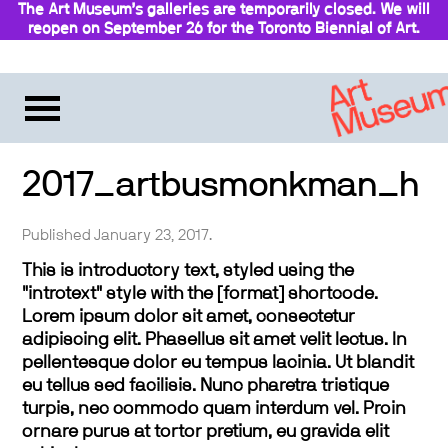
The Art Museum’s galleries are temporarily closed. We will
reopen on September 26 for the Toronto Biennial of Art.
Stay updated
2017_artbusmonkman_h
Published January 23, 2017.
This is introductory text, styled using the
"introtext" style with the [format] shortcode.
Lorem ipsum dolor sit amet, consectetur
adipiscing elit. Phasellus sit amet velit lectus. In
pellentesque dolor eu tempus lacinia. Ut blandit
eu tellus sed facilisis. Nunc pharetra tristique
turpis, nec commodo quam interdum vel. Proin
ornare purus at tortor pretium, eu gravida elit