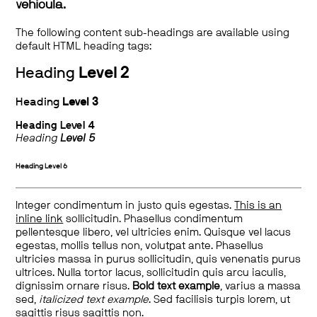
vehicula.
The following content sub-headings are available using
default HTML heading tags:
Heading
Level 2
Heading
Level 3
Heading
Level 4
Heading
Level 5
Heading
Level 6
Integer condimentum in justo quis egestas.
This is an
inline link
sollicitudin. Phasellus condimentum
pellentesque libero, vel ultricies enim. Quisque vel lacus
egestas, mollis tellus non, volutpat ante. Phasellus
ultricies massa in purus sollicitudin, quis venenatis purus
ultrices. Nulla tortor lacus, sollicitudin quis arcu iaculis,
dignissim ornare risus.
Bold text example
, varius a massa
sed,
italicized text example
. Sed facilisis turpis lorem, ut
sagittis risus sagittis non.