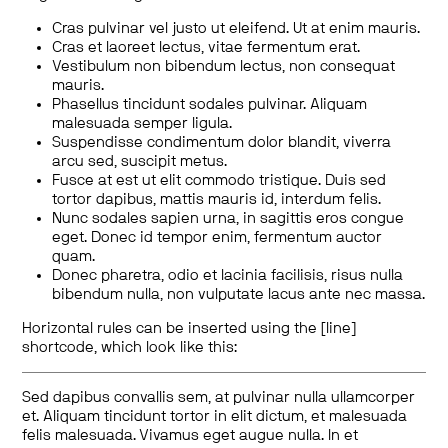
Cras pulvinar vel justo ut eleifend. Ut at enim mauris.
Cras et laoreet lectus, vitae fermentum erat.
Vestibulum non bibendum lectus, non consequat
mauris.
Phasellus tincidunt sodales pulvinar. Aliquam
malesuada semper ligula.
Suspendisse condimentum dolor blandit, viverra
arcu sed, suscipit metus.
Fusce at est ut elit commodo tristique. Duis sed
tortor dapibus, mattis mauris id, interdum felis.
Nunc sodales sapien urna, in sagittis eros congue
eget. Donec id tempor enim, fermentum auctor
quam.
Donec pharetra, odio et lacinia facilisis, risus nulla
bibendum nulla, non vulputate lacus ante nec massa.
Horizontal rules can be inserted using the [line]
shortcode, which look like this:
Sed dapibus convallis sem, at pulvinar nulla ullamcorper
et. Aliquam tincidunt tortor in elit dictum, et malesuada
felis malesuada. Vivamus eget augue nulla. In et